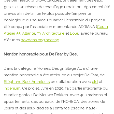
des panneaux photovoltaïques, le traitement des eaux
grises et un réseau de chauffage urbain ont également été
prévus afin de limiter le plus possible l’empreinte
écologique du nouveau quartier. L’ensemble du projet a
été conçu par l’association momentanée ADRIANA (
Cerau
,
Atelier 55
,
Atlante
,
YY Architecture
et
Eole
) avec le bureau
d'études
boydens engineering
.
Mention honorable pour De Faar by Beel
Dans la catégorie ‘Homes: Design Stage Award’, une
mention honorable a été attribuée au projet De Faar, de
Stéphane Beel Architects
en collaboration avec
eld
et
Ingenium
. Ce projet, livré en 2020, fait partie intégrante du
quartier gantois De Nieuwe Dokken. Avec 400 maisons et
appartements, des bureaux, de l'HORECA, des zones de
loisirs et des lieux dédiés à l'enfance (crèche, halte-