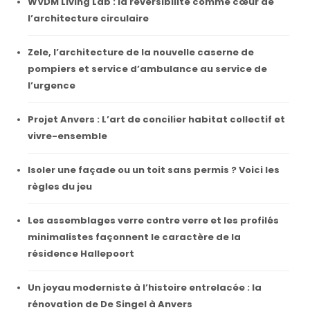
WVDM Living Lab : la réversibilité comme cœur de
l’architecture circulaire
Zele, l’architecture de la nouvelle caserne de
pompiers et service d’ambulance au service de
l’urgence
Projet Anvers : L’art de concilier habitat collectif et
vivre-ensemble
Isoler une façade ou un toit sans permis ? Voici les
règles du jeu
Les assemblages verre contre verre et les profilés
minimalistes façonnent le caractère de la
résidence Hallepoort
Un joyau moderniste à l’histoire entrelacée : la
rénovation de De Singel à Anvers