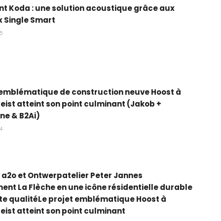
t Koda : une solution acoustique grâce aux
 Single Smart
25
 emblématique de construction neuve Hoost à
ist atteint son point culminant (Jakob +
ne & B2Ai)
24
 a2o et Ontwerpatelier Peter Jannes
ent La Flèche en une icône résidentielle durable
te qualitéLe projet emblématique Hoost à
ist atteint son point culminant