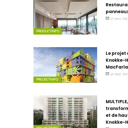
Restauran
panneaux
27 janv. 20
PRODUCTINFO
Le projet
Knokke-He
MacFarla
30 sept. 20
PROJECTINFO
MULTIPLE,
transform
et de hau
Knokke-He