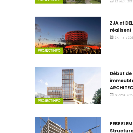
PROJECTINFO
12 sept. 20
ZJA et DE
réalisent
25 mars 20
PROJECTINFO
Début de
immeuble
ARCHITE
08 févr. 202
PROJECTINFO
FEBE ELEM
Structure