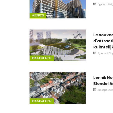
05 déc. 202
AWARDS
Le nouvea
d'attract
Ruimteli
23 nov. 202
PROJECTINFO
Lennik No
Blondel A
20 sept. 20
PROJECTINFO