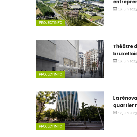
entrepre
18 juin 2023
PROJECTINFO
Théâtre d
bruxelloi
18 juin 2023
PROJECTINFO
La rénova
quartier 
12 juin 2023
PROJECTINFO