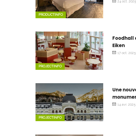
24 oct. 202
PRODUCTINFO
Foodhall
Eiken
17 oct. 2025
PROJECTINFO
Une nouve
monumen
14 avr. 2025
PROJECTINFO