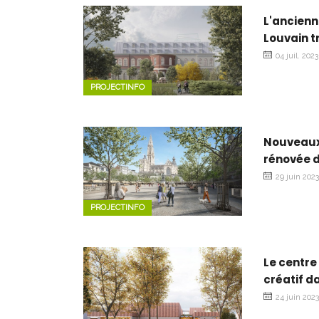
L'ancienn
Louvain t
04 juil. 2023
PROJECTINFO
Nouveaux 
rénovée d
29 juin 202
PROJECTINFO
Le centre
créatif d
24 juin 202