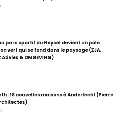
3
u parc sportif du Heysel devient un pôle
ion vert qui se fond dans le paysage (ZJA,
jk Advies & OMGEVING)
3
rth : 18 nouvelles maisons à Anderlecht (Pierre
rchitectes)
23