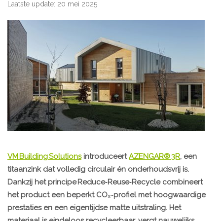
Laatste update: 20 mei 2025
VM Building Solutions
introduceert
AZENGAR® 3R
, een
titaanzink dat volledig circulair én onderhoudsvrij is.
Dankzij het principe Reduce‑Reuse‑Recycle combineert
het product een beperkt CO₂‑profiel met hoogwaardige
prestaties en een eigentijdse matte uitstraling. Het
materiaal is eindeloos recycleerbaar, vergt nauwelijks