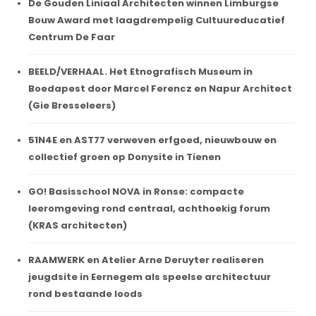
De Gouden Liniaal Architecten winnen Limburgse
Bouw Award met laagdrempelig Cultuureducatief
Centrum De Faar
BEELD/VERHAAL. Het Etnografisch Museum in
Boedapest door Marcel Ferencz en Napur Architect
(Gie Bresseleers)
51N4E en AST77 verweven erfgoed, nieuwbouw en
collectief groen op Donysite in Tienen
GO! Basisschool NOVA in Ronse: compacte
leeromgeving rond centraal, achthoekig forum
(KRAS architecten)
RAAMWERK en Atelier Arne Deruyter realiseren
jeugdsite in Eernegem als speelse architectuur
rond bestaande loods