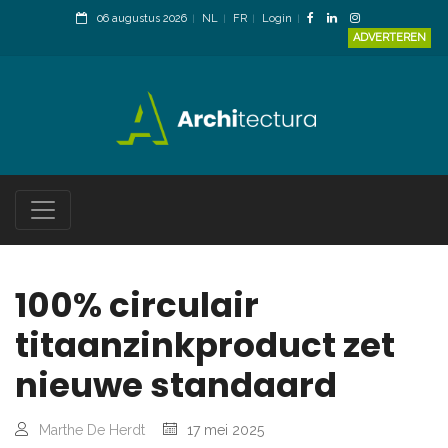
06 augustus 2026
NL
FR
Login
ADVERTEREN
100% circulair
titaanzinkproduct zet
nieuwe standaard
Marthe De Herdt
17 mei 2025