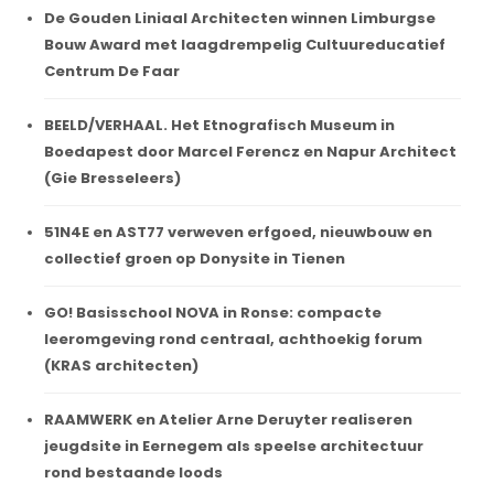
De Gouden Liniaal Architecten winnen Limburgse
Bouw Award met laagdrempelig Cultuureducatief
Centrum De Faar
BEELD/VERHAAL. Het Etnografisch Museum in
Boedapest door Marcel Ferencz en Napur Architect
(Gie Bresseleers)
51N4E en AST77 verweven erfgoed, nieuwbouw en
collectief groen op Donysite in Tienen
GO! Basisschool NOVA in Ronse: compacte
leeromgeving rond centraal, achthoekig forum
(KRAS architecten)
RAAMWERK en Atelier Arne Deruyter realiseren
jeugdsite in Eernegem als speelse architectuur
rond bestaande loods