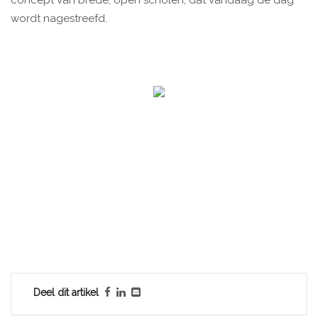
concept van brede, open scholen, dat vandaag de dag
wordt nagestreefd.
Deel dit artikel