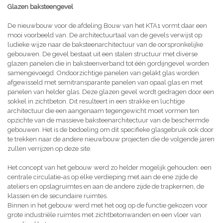
Glazen baksteengevel
De nieuwbouw voor de afdeling Bouw van het KTA1 vormt daar een
mooi voorbeeld van. De architectuurtaal van de gevels verwijst op
ludieke wijze naar de baksteenarchitectuur van de oorspronkelijke
gebouwen. De gevel bestaat uit een stalen structuur met diverse
glazen panelen die in baksteenverband tot één gordijngevel worden
samengevoegd. Ondoorzichtige panelen van gelakt glas worden
afgewisseld met semitransparante panelen van opaal glas en met
panelen van helder glas. Deze glazen gevel wordt gedragen door een
sokkel in zichtbeton. Dit resulteert in een strakke en luchtige
architectuur die een aangenaam tegengewicht moet vormen ten
opzichte van de massieve baksteenarchitectuur van de beschermde
gebouwen. Het is de bedoeling om dit specifieke glasgebruik ook door
te trekken naar de andere nieuwbouw projecten die de volgende jaren
zullen verrijzen op deze site.
Het concept van het gebouw werd zo helder mogelijk gehouden: een
centrale circulatie-as op elke verdieping met aan de ene zijde de
ateliers en opslagruimtes en aan de andere zijde de trapkernen, de
klassen en de secundaire ruimtes.
Binnen in het gebouw werd met het oog op de functie gekozen voor
grote industriële ruimtes met zichtbetonwanden en een vloer van