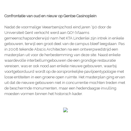
Confrontatie van oud en nieuw op Gentse Casinoplein
Nadat de voormalige Veeartsenijschool eind jaren ‘90 door de
Universiteit Gent verkocht werd aan GO! (Vlaams
gemeenschapsonderwijs) nam het KTA Lindenlei zijn intrek in enkele
gebouwen, terwijl een groot deel van de campus bleef leegstaan. Pas
in 2008 tekende Abscis Architecten na een ontwerpwedstrijd een
masterplan uit voor de herbestemming van deze site. Naast enkele
waardevolle interbellumgebouwen die een grondige restauratie
vereisen, was er ook nood aan enkele nieuwe gebouwen, waarbij
voortgeborduurd wordt op de oorspronkelijke paviljoentypologie met
losse entiteiten in een groene open ruimte. Het masterplan ging ervan
uit dat de nieuwe gebouwen niet in concurrentie mochten treden met
de beschermde monumenten, maar een hedendaagse invulling
moesten vormen binnen het historisch kader.