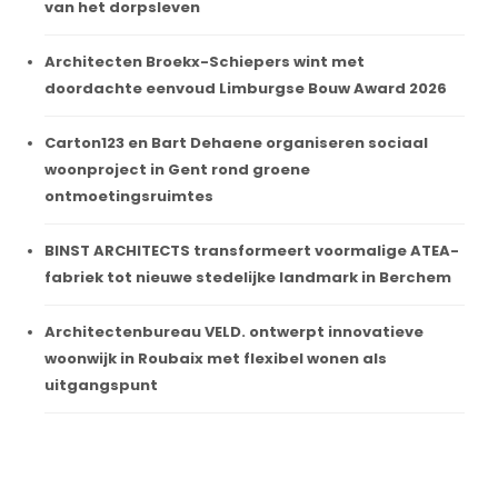
van het dorpsleven
Architecten Broekx-Schiepers wint met
doordachte eenvoud Limburgse Bouw Award 2026
Carton123 en Bart Dehaene organiseren sociaal
woonproject in Gent rond groene
ontmoetingsruimtes
BINST ARCHITECTS transformeert voormalige ATEA-
fabriek tot nieuwe stedelijke landmark in Berchem
Architectenbureau VELD. ontwerpt innovatieve
woonwijk in Roubaix met flexibel wonen als
uitgangspunt