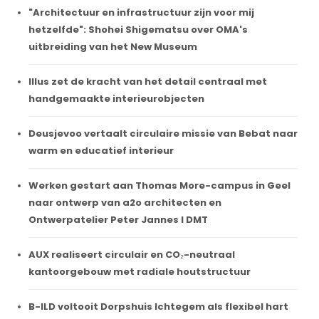
"Architectuur en infrastructuur zijn voor mij
hetzelfde": Shohei Shigematsu over OMA's
uitbreiding van het New Museum
Illus zet de kracht van het detail centraal met
handgemaakte interieurobjecten
Deusjevoo vertaalt circulaire missie van Bebat naar
warm en educatief interieur
Werken gestart aan Thomas More-campus in Geel
naar ontwerp van a2o architecten en
Ontwerpatelier Peter Jannes I DMT
AUX realiseert circulair en CO₂-neutraal
kantoorgebouw met radiale houtstructuur
B-ILD voltooit Dorpshuis Ichtegem als flexibel hart