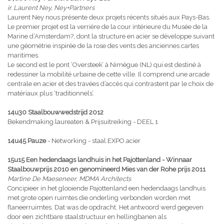
ir. Laurent Ney, Ney+Partners
Laurent Ney nous présente deux projets récents situés aux Pays-Bas.
Le premier projet est la verrière de la cour intérieure du Musée de la
Marine d’Amsterdam?, dont la structure en acier se développe suivant
une géométrie inspirée de la rose des vents des anciennes cartes
maritimes.
Le second est le pont ‘Oversteek’ à Nimègue (NL) qui est destiné à
redessiner la mobilité urbaine de cette ville. Il comprend une arcade
centrale en acier et des travées d’accès qui contrastent par le choix de
matériaux plus ‘traditionnels’.
14u30 Staalbouwwedstrijd 2012
Bekendmaking laureaten & Prijsuitreiking - DEEL 1
14u45 Pauze
- Networking - staal.EXPO.acier
15u15 Een hedendaags landhuis in het Pajottenland - Winnaar
Staalbouwprijs 2010 en genomineerd Mies van der Rohe prijs 2011
Martine De Maeseneer, MDMA Architects
Concipieer in het glooiende Pajottenland een hedendaags landhuis
met grote open ruimtes die onderling verbonden worden met
flaneerruimtes. Dat was de opdracht. Het antwoord werd gegeven
door een zichtbare staalstructuur en hellingbanen als