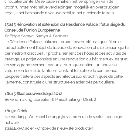
circulatieruimte. Deze paden maken het verspringen van de
woonruimtes met halve verdiepingen mogelijk en overbruggen
tegelijk het bestaande niveauverschil in het glooiende terrein.
15u45 Rénovation et extension du Résidence Palace : futur siège du
Conseil de l’Union Européenne
Philippe Samyn, Samyn & Partners
Le Résidence Palace, bâtiment bruxellois emblématique s’il en est,
fait actuellement l’objet de travaux de rénovation et d’extension qui lui
permettront d’accueillir prochainement des hôtes et des activités de
prestige. Le projet consiste en une rénovation du bâtiment existant et
en son agrandissement par un atrium qui contient un nouveau
volume en forme de lanterne, abritant les salles de conférence.
L’exposé traitera des aspects architecturaux et techniques de cette
‘lanterne’, constituée d’une structure en acier très particulière.
16u15 Staalbouwwedstrijd 2012
Bekendmaking laureaten & Prijsuitreiking - DEEL 2
16u30 Drink
Networking - Ontmoet belangrijke actoren uit de sector, update je
network
staal.EXPO.acier - Ontdek de nieuwste producten