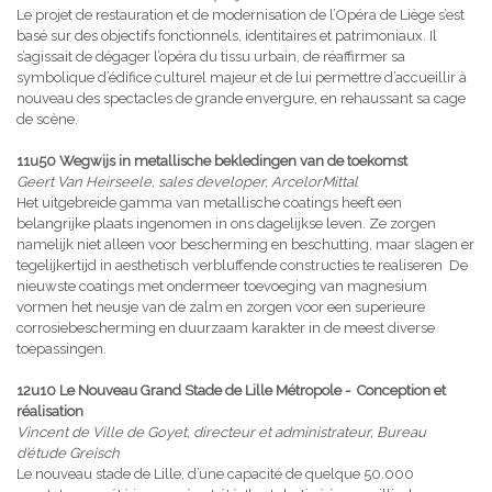
Le projet de restauration et de modernisation de l’Opéra de Liège s’est
basé sur des objectifs fonctionnels, identitaires et patrimoniaux. Il
s’agissait de dégager l’opéra du tissu urbain, de réaffirmer sa
symbolique d’édifice culturel majeur et de lui permettre d’accueillir à
nouveau des spectacles de grande envergure, en rehaussant sa cage
de scène.
11u50 Wegwijs in metallische bekledingen van de toekomst
Geert Van Heirseele, sales developer, ArcelorMittal
Het uitgebreide gamma van metallische coatings heeft een
belangrijke plaats ingenomen in ons dagelijkse leven. Ze zorgen
namelijk niet alleen voor bescherming en beschutting, maar slagen er
tegelijkertijd in aesthetisch verbluffende constructies te realiseren De
nieuwste coatings met ondermeer toevoeging van magnesium
vormen het neusje van de zalm en zorgen voor een superieure
corrosiebescherming en duurzaam karakter in de meest diverse
toepassingen.
12u10 Le Nouveau Grand Stade de Lille Métropole - Conception et
réalisation
Vincent de Ville de Goyet, directeur et administrateur, Bureau
d’étude Greisch
Le nouveau stade de Lille, d’une capacité de quelque 50.000