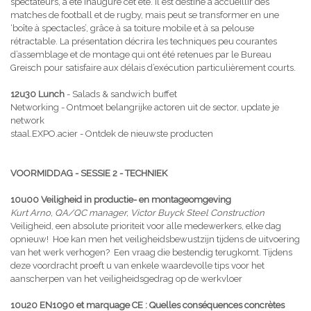
spectateurs, a été inauguré cet été. Il est destiné à accueillir des
matches de football et de rugby, mais peut se transformer en une
‘boîte à spectacles’, grâce à sa toiture mobile et à sa pelouse
rétractable. La présentation décrira les techniques peu courantes
d’assemblage et de montage qui ont été retenues par le Bureau
Greisch pour satisfaire aux délais d’exécution particulièrement courts.
12u30 Lunch
- Salads & sandwich buffet
Networking - Ontmoet belangrijke actoren uit de sector, update je
network
staal.EXPO.acier - Ontdek de nieuwste producten
VOORMIDDAG - SESSIE 2 - TECHNIEK
10u00 Veiligheid in productie- en montageomgeving
Kurt Arno, QA/QC manager, Victor Buyck Steel Construction
Veiligheid, een absolute prioriteit voor alle medewerkers, elke dag
opnieuw! Hoe kan men het veiligheidsbewustzijn tijdens de uitvoering
van het werk verhogen? Een vraag die bestendig terugkomt. Tijdens
deze voordracht proeft u van enkele waardevolle tips voor het
aanscherpen van het veiligheidsgedrag op de werkvloer
10u20 EN1090 et marquage CE : Quelles conséquences concrètes