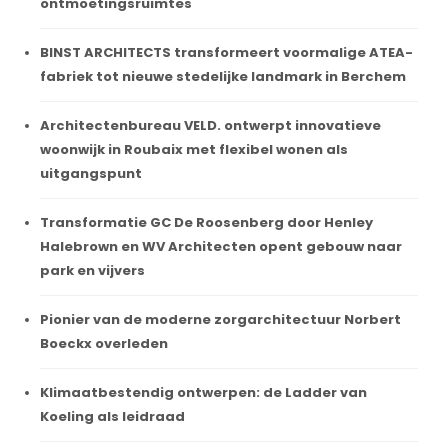
ontmoetingsruimtes
BINST ARCHITECTS transformeert voormalige ATEA-
fabriek tot nieuwe stedelijke landmark in Berchem
Architectenbureau VELD. ontwerpt innovatieve
woonwijk in Roubaix met flexibel wonen als
uitgangspunt
Transformatie GC De Roosenberg door Henley
Halebrown en WV Architecten opent gebouw naar
park en vijvers
Pionier van de moderne zorgarchitectuur Norbert
Boeckx overleden
Klimaatbestendig ontwerpen: de Ladder van
Koeling als leidraad