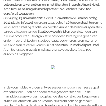
onder meer architecten, studiebureaus, bouwheren, promotoren en
vele anderen te verwelkomen in het Sheraton Brussels Airport Hotel.
Architectura.be mag als mediapartner 10 duotickets (t.w.v. 100
euro/p.p.) weggeven!
Op vrijdag
23 november 2012
vindt in
Zaventem
de
Staalbouwdag
2012
plaats.
Infosteel
, de organisator, belooft
16 topvoordrachten
om je
kennis over staal bij te schaven. Verder kunnen de bezoekers genieten
van de uitslagen van de
Staalbouwwedstrijd
en voorstellingen van
nieuwe producten. De organisatie hoopt een heterogene groep van
onder meer architecten, studiebureaus, bouwheren, promotoren en
vele anderen te verwelkomen in het
Sheraton Brussels Airport Hotel
.
Architectura.be mag als mediapartner 10 duotickets (t.w.v. 100
euro/p.p.) weggeven!
In de voormiddag worden er twee sessies gehouden: een sessie gaat
over architectuur en de andere sessie gaat over techniek. In de
namiddagsessie worden hoogstaande staalconstructies besproken en
zullen de laureaten van de Staalbouwwereld bekend gemaakt
worden. Nederlandstalige en franstalige voordrachten wisselen elkaar