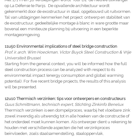
op La Défense te Parijs. De opvallende architectuur wordt
gekenmerkt door de exostructuur in staal, opgebouwd uit ruitvormen.
Tal van uitdagingen kenmerken het project: ontwerp en stabiliteit van
de exostructuur, gedeeltelijke montage à blanc in ware grootte maar
bovenal een minitieuze planning bij uitvoering in een beperkte
montageomgeving.
11u50 Environmental implications of steel bridge construction
Prof. ir. arch. Wim Hoeckman, Victor Buyck Steel Construction & Vrije
Universiteit Brussel
Starting from the general context, you will be informed how the full
steel construction process can be analyzed with respect to its
environmental impact (energy consumption and global warming
potential). For five recent bridge projects, the results of this analysis
will be presented.
12u10 Thermisch verzinken: tips voor ontwerpers en constructeurs
Guus Schmittmann, technisch expert, Stichting Zinkinfo Benelux
Thermisch verzinken is een dompelproces, waarbij het vloeibare zink
zowel inwendig als uitwendig tot in alle hoeken van de constructie of
het onderdeel moet kunnen komen. Als ontwerper dient u rekening te
houden met verschillende aspecten die het verzinkproces
beïnvloeden, zoals staalsamenstelling, staaloppervlak,