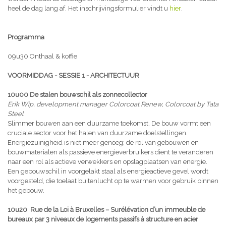
heel de dag lang af. Het inschrijvingsformulier vindt u
hier
.
Programma
09u30 Onthaal & koffie
VOORMIDDAG - SESSIE 1 - ARCHITECTUUR
10u00 De stalen bouwschil als zonnecollector
Erik Wip, development manager Colorcoat Renew, Colorcoat by Tata
Steel
Slimmer bouwen aan een duurzame toekomst. De bouw vormt een
cruciale sector voor het halen van duurzame doelstellingen.
Energiezuinigheid is niet meer genoeg; de rol van gebouwen en
bouwmaterialen als passieve energieverbruikers dient te veranderen
naar een rol als actieve verwekkers en opslagplaatsen van energie.
Een gebouwschil in voorgelakt staal als energieactieve gevel wordt
voorgesteld, die toelaat buitenlucht op te warmen voor gebruik binnen
het gebouw.
10u20 Rue de la Loi à Bruxelles – Surélévation d’un immeuble de
bureaux par 3 niveaux de logements passifs à structure en acier