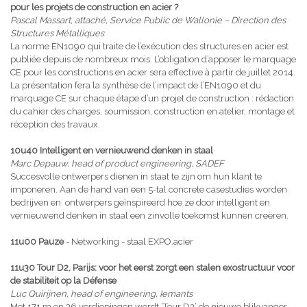
pour les projets de construction en acier ?
Pascal Massart, attaché, Service Public de Wallonie – Direction des
Structures Métalliques
La norme EN1090 qui traite de l’exécution des structures en acier est
publiée depuis de nombreux mois. L’obligation d’apposer le marquage
CE pour les constructions en acier sera effective à partir de juillet 2014.
La présentation fera la synthèse de l’impact de l’EN1090 et du
marquage CE sur chaque étape d’un projet de construction : rédaction
du cahier des charges, soumission, construction en atelier, montage et
réception des travaux.
10u40 Intelligent en vernieuwend denken in staal
Marc Depauw, head of product engineering, SADEF
Succesvolle ontwerpers dienen in staat te zijn om hun klant te
imponeren. Aan de hand van een 5-tal concrete casestudies worden
bedrijven en ontwerpers geïnspireerd hoe ze door intelligent en
vernieuwend denken in staal een zinvolle toekomst kunnen creëren.
11u00 Pauze
- Networking - staal.EXPO.acier
11u30 Tour D2, Parijs: voor het eerst zorgt een stalen exostructuur voor
de stabiliteit op la Défense
Luc Quirijnen, head of engineering, Iemants
Met 171 m en 36 verdiepingen wordt ‘Tour D2’ de nieuwe blikvanger