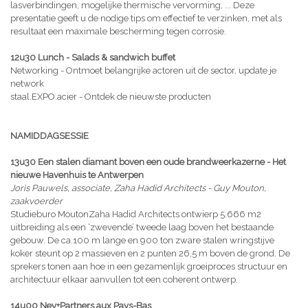
lasverbindingen, mogelijke thermische vervorming, ... Deze
presentatie geeft u de nodige tips om effectief te verzinken, met als
resultaat een maximale bescherming tegen corrosie.
12u30 Lunch - Salads & sandwich buffet
Networking - Ontmoet belangrijke actoren uit de sector, update je
network
staal.EXPO.acier - Ontdek de nieuwste producten
NAMIDDAGSESSIE
13u30 Een stalen diamant boven een oude brandweerkazerne - Het
nieuwe Havenhuis te Antwerpen
Joris Pauwels, associate, Zaha Hadid Architects - Guy Mouton,
zaakvoerder
Studieburo MoutonZaha Hadid Architects ontwierp 5.666 m2
uitbreiding als een ‘zwevende’ tweede laag boven het bestaande
gebouw. De ca.100 m lange en 900 ton zware stalen wringstijve
koker steunt op 2 massieven en 2 punten 26,5 m boven de grond. De
sprekers tonen aan hoe in een gezamenlijk groeiproces structuur en
architectuur elkaar aanvullen tot een coherent ontwerp.
14u00 Ney+Partners aux Pays-Bas