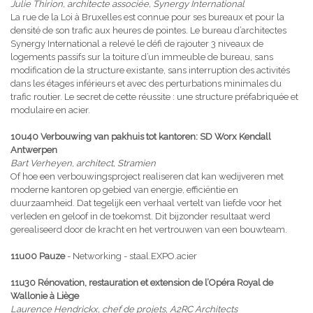
Julie Thirion, architecte associée, Synergy International
La rue de la Loi à Bruxelles est connue pour ses bureaux et pour la
densité de son trafic aux heures de pointes. Le bureau d’architectes
Synergy International a relevé le défi de rajouter 3 niveaux de
logements passifs sur la toiture d’un immeuble de bureau, sans
modification de la structure existante, sans interruption des activités
dans les étages inférieurs et avec des perturbations minimales du
trafic routier. Le secret de cette réussite : une structure préfabriquée et
modulaire en acier.
10u40 Verbouwing van pakhuis tot kantoren: SD Worx Kendall
Antwerpen
Bart Verheyen, architect, Stramien
Of hoe een verbouwingsproject realiseren dat kan wedijveren met
moderne kantoren op gebied van energie, efficiëntie en
duurzaamheid. Dat tegelijk een verhaal vertelt van liefde voor het
verleden en geloof in de toekomst. Dit bijzonder resultaat werd
gerealiseerd door de kracht en het vertrouwen van een bouwteam.
11u00 Pauze
- Networking - staal.EXPO.acier
11u30 Rénovation, restauration et extension de l’Opéra Royal de
Wallonie à Liège
Laurence Hendrickx, chef de projets, A2RC Architects