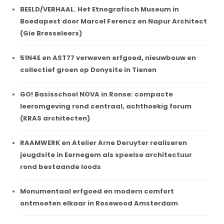
BEELD/VERHAAL. Het Etnografisch Museum in
Boedapest door Marcel Ferencz en Napur Architect
(Gie Bresseleers)
51N4E en AST77 verweven erfgoed, nieuwbouw en
collectief groen op Donysite in Tienen
GO! Basisschool NOVA in Ronse: compacte
leeromgeving rond centraal, achthoekig forum
(KRAS architecten)
RAAMWERK en Atelier Arne Deruyter realiseren
jeugdsite in Eernegem als speelse architectuur
rond bestaande loods
Monumentaal erfgoed en modern comfort
ontmoeten elkaar in Rosewood Amsterdam