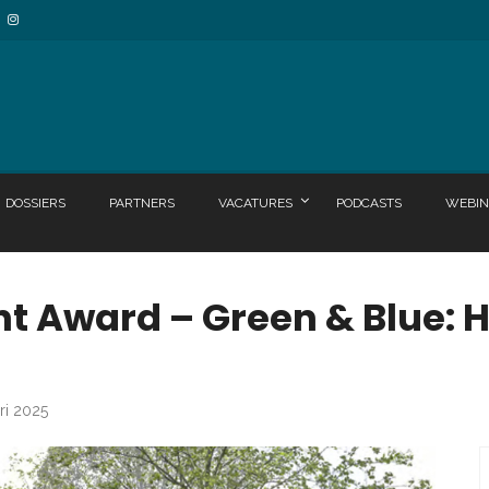
DOSSIERS
PARTNERS
VACATURES
PODCASTS
WEBIN
nt Award – Green & Blue: H
ri 2025