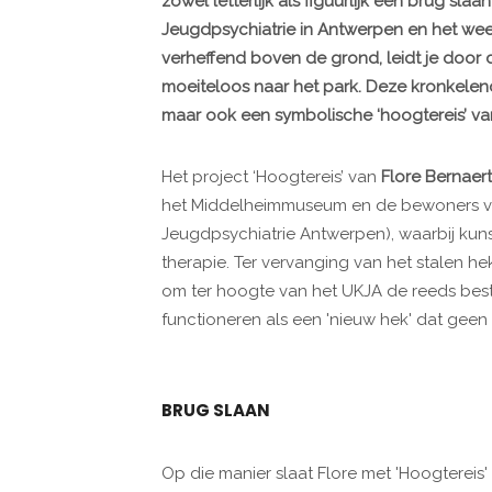
zowel letterlijk als figuurlijk een brug sla
Jeugdpsychiatrie in Antwerpen en het wee
verheffend boven de grond, leidt je door 
moeiteloos naar het park. Deze kronkelen
maar ook een symbolische ‘hoogtereis’ van
Het project ‘Hoogtereis’ van
Flore Bernaert
het Middelheimmuseum en de bewoners van
Jeugdpsychiatrie Antwerpen), waarbij kun
therapie. Ter vervanging van het stalen h
om ter hoogte van het UKJA de reeds bes
functioneren als een 'nieuw hek' dat geen 
BRUG SLAAN
Op die manier slaat Flore met 'Hoogtereis' z