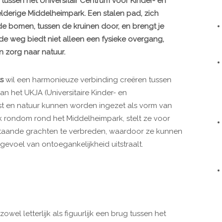
an tussen het Universitair Centrum voor Kinder- en
lderige Middelheimpark. Een stalen pad, zich
de bomen, tussen de kruinen door, en brengt je
de weg biedt niet alleen een fysieke overgang,
 zorg naar natuur.
s
wil een harmonieuze verbinding creëren tussen
 het UKJA (Universitaire Kinder- en
st en natuur kunnen worden ingezet als vorm van
ek rondom rond het Middelheimpark, stelt ze voor
taande grachten te verbreden, waardoor ze kunnen
gevoel van ontoegankelijkheid uitstraalt.
owel letterlijk als figuurlijk een brug tussen het