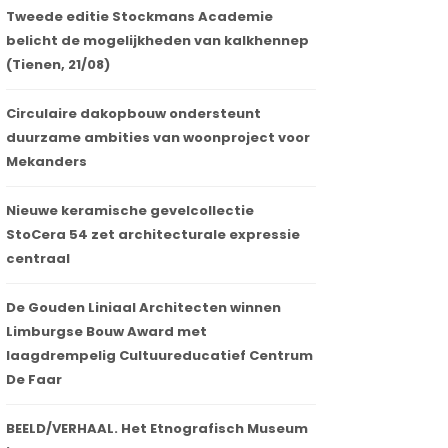
Tweede editie Stockmans Academie
belicht de mogelijkheden van kalkhennep
(Tienen, 21/08)
Circulaire dakopbouw ondersteunt
duurzame ambities van woonproject voor
Mekanders
Nieuwe keramische gevelcollectie
StoCera 54 zet architecturale expressie
centraal
De Gouden Liniaal Architecten winnen
Limburgse Bouw Award met
laagdrempelig Cultuureducatief Centrum
De Faar
BEELD/VERHAAL. Het Etnografisch Museum