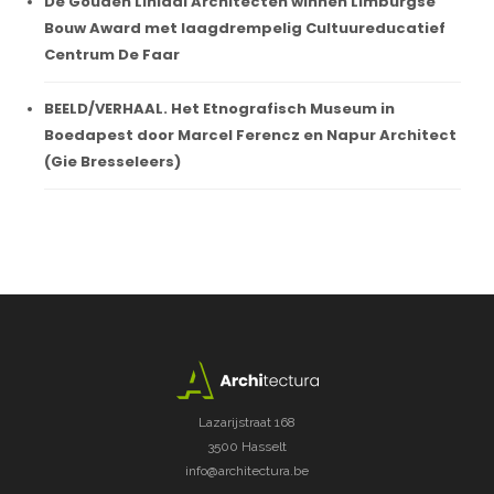
De Gouden Liniaal Architecten winnen Limburgse
Bouw Award met laagdrempelig Cultuureducatief
Centrum De Faar
BEELD/VERHAAL. Het Etnografisch Museum in
Boedapest door Marcel Ferencz en Napur Architect
(Gie Bresseleers)
Lazarijstraat 168
3500 Hasselt
info@architectura.be