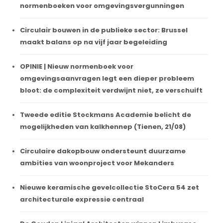
normenboeken voor omgevingsvergunningen
Circulair bouwen in de publieke sector: Brussel
maakt balans op na vijf jaar begeleiding
OPINIE | Nieuw normenboek voor
omgevingsaanvragen legt een dieper probleem
bloot: de complexiteit verdwijnt niet, ze verschuift
Tweede editie Stockmans Academie belicht de
mogelijkheden van kalkhennep (Tienen, 21/08)
Circulaire dakopbouw ondersteunt duurzame
ambities van woonproject voor Mekanders
Nieuwe keramische gevelcollectie StoCera 54 zet
architecturale expressie centraal