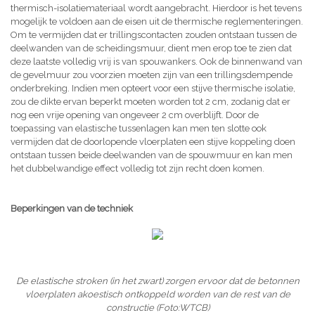
thermisch-isolatiemateriaal wordt aangebracht. Hierdoor is het tevens
mogelijk te voldoen aan de eisen uit de thermische reglementeringen.
Om te vermijden dat er trillingscontacten zouden ontstaan tussen de
deelwanden van de scheidingsmuur, dient men erop toe te zien dat
deze laatste volledig vrij is van spouwankers. Ook de binnenwand van
de gevelmuur zou voorzien moeten zijn van een trillingsdempende
onderbreking. Indien men opteert voor een stijve thermische isolatie,
zou de dikte ervan beperkt moeten worden tot 2 cm, zodanig dat er
nog een vrije opening van ongeveer 2 cm overblijft. Door de
toepassing van elastische tussenlagen kan men ten slotte ook
vermijden dat de doorlopende vloerplaten een stijve koppeling doen
ontstaan tussen beide deelwanden van de spouwmuur en kan men
het dubbelwandige effect volledig tot zijn recht doen komen.
Beperkingen van de techniek
De elastische stroken (in het zwart) zorgen ervoor dat de betonnen
vloerplaten akoestisch ontkoppeld worden van de rest van de
constructie (Foto:WTCB)