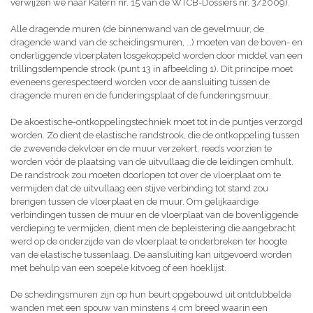
verwijzen we naar Katern nr. 15 van de WTCB-Dossiers nr. 3/2009).
Alle dragende muren (de binnenwand van de gevelmuur, de
dragende wand van de scheidingsmuren, …) moeten van de boven- en
onderliggende vloerplaten losgekoppeld worden door middel van een
trillingsdempende strook (punt 13 in afbeelding 1). Dit principe moet
eveneens gerespecteerd worden voor de aansluiting tussen de
dragende muren en de funderingsplaat of de funderingsmuur.
De akoestische-ontkoppelingstechniek moet tot in de puntjes verzorgd
worden. Zo dient de elastische randstrook, die de ontkoppeling tussen
de zwevende dekvloer en de muur verzekert, reeds voorzien te
worden vóór de plaatsing van de uitvullaag die de leidingen omhult.
De randstrook zou moeten doorlopen tot over de vloerplaat om te
vermijden dat de uitvullaag een stijve verbinding tot stand zou
brengen tussen de vloerplaat en de muur. Om gelijkaardige
verbindingen tussen de muur en de vloerplaat van de bovenliggende
verdieping te vermijden, dient men de bepleistering die aangebracht
werd op de onderzijde van de vloerplaat te onderbreken ter hoogte
van de elastische tussenlaag. De aansluiting kan uitgevoerd worden
met behulp van een soepele kitvoeg of een hoeklijst.
De scheidingsmuren zijn op hun beurt opgebouwd uit ontdubbelde
wanden met een spouw van minstens 4 cm breed waarin een