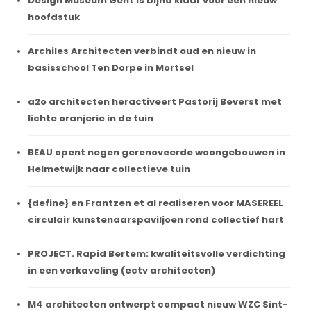
Design Museum Gent is bijna klaar voor een nieuw
hoofdstuk
Archiles Architecten verbindt oud en nieuw in
basisschool Ten Dorpe in Mortsel
a2o architecten heractiveert Pastorij Beverst met
lichte oranjerie in de tuin
BEAU opent negen gerenoveerde woongebouwen in
Helmetwijk naar collectieve tuin
{define} en Frantzen et al realiseren voor MASEREEL
circulair kunstenaarspaviljoen rond collectief hart
PROJECT. Rapid Bertem: kwaliteitsvolle verdichting
in een verkaveling (ectv architecten)
M4 architecten ontwerpt compact nieuw WZC Sint-