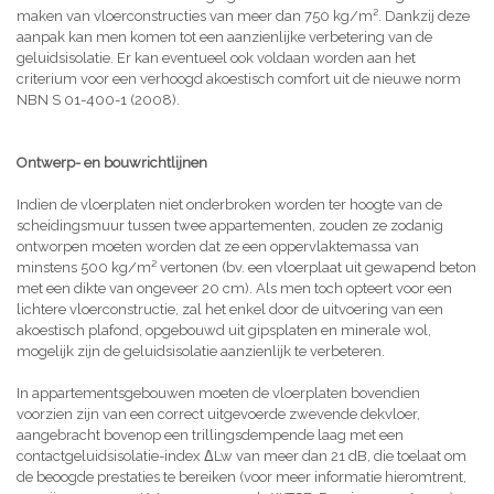
maken van vloerconstructies van meer dan 750 kg/m². Dankzij deze
aanpak kan men komen tot een aanzienlijke verbetering van de
geluidsisolatie. Er kan eventueel ook voldaan worden aan het
criterium voor een verhoogd akoestisch comfort uit de nieuwe norm
NBN S 01-400-1 (2008).
Ontwerp- en bouwrichtlijnen
Indien de vloerplaten niet onderbroken worden ter hoogte van de
scheidingsmuur tussen twee appartementen, zouden ze zodanig
ontworpen moeten worden dat ze een oppervlaktemassa van
minstens 500 kg/m² vertonen (bv. een vloerplaat uit gewapend beton
met een dikte van ongeveer 20 cm). Als men toch opteert voor een
lichtere vloerconstructie, zal het enkel door de uitvoering van een
akoestisch plafond, opgebouwd uit gipsplaten en minerale wol,
mogelijk zijn de geluidsisolatie aanzienlijk te verbeteren.
In appartementsgebouwen moeten de vloerplaten bovendien
voorzien zijn van een correct uitgevoerde zwevende dekvloer,
aangebracht bovenop een trillingsdempende laag met een
contactgeluidsisolatie-index ΔLw van meer dan 21 dB, die toelaat om
de beoogde prestaties te bereiken (voor meer informatie hieromtrent,