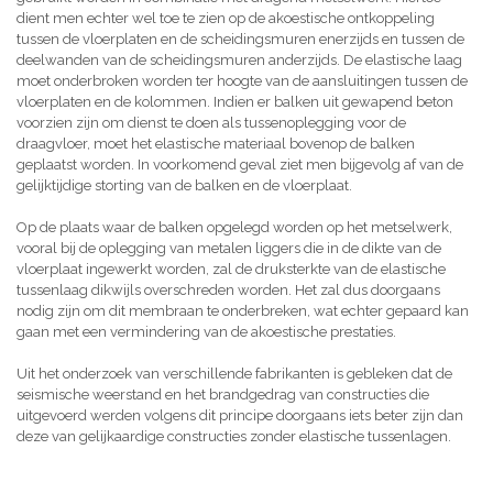
dient men echter wel toe te zien op de akoestische ontkoppeling
tussen de vloerplaten en de scheidingsmuren enerzijds en tussen de
deelwanden van de scheidingsmuren anderzijds. De elastische laag
moet onderbroken worden ter hoogte van de aansluitingen tussen de
vloerplaten en de kolommen. Indien er balken uit gewapend beton
voorzien zijn om dienst te doen als tussenoplegging voor de
draagvloer, moet het elastische materiaal bovenop de balken
geplaatst worden. In voorkomend geval ziet men bijgevolg af van de
gelijktijdige storting van de balken en de vloerplaat.
Op de plaats waar de balken opgelegd worden op het metselwerk,
vooral bij de oplegging van metalen liggers die in de dikte van de
vloerplaat ingewerkt worden, zal de druksterkte van de elastische
tussenlaag dikwijls overschreden worden. Het zal dus doorgaans
nodig zijn om dit membraan te onderbreken, wat echter gepaard kan
gaan met een vermindering van de akoestische prestaties.
Uit het onderzoek van verschillende fabrikanten is gebleken dat de
seismische weerstand en het brandgedrag van constructies die
uitgevoerd werden volgens dit principe doorgaans iets beter zijn dan
deze van gelijkaardige constructies zonder elastische tussenlagen.