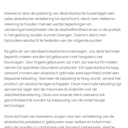
Hoewel er door de plaatsing van deze elastische tussenlagen een
reële akoestische verbetering tot stand komt, dient men niettemin
rekening te houden met een aantal beperkingen en
uitvoeringsmoeilijkheden die de doeltreffendheid ervan in de praktijk
in het gedrang zouden kunnen brengen. Daarom dient men
bijzondere aandacht te besteden aan de volgende punten.
Bij gebruik van standaard elastische tussenlagen, zou deze techniek
beperkt moeten worden tot gebouwen met hoogstens vier
bouwlagen. Voor hogere gebouwen zal men zijn toevlucht moeten
nemen tot specifieke (duurdere) producten. Elk type elastische laag
vertoont immers een akoestisch optimale werkzaamheid onder een
bepaalde belasting. Wanneer de belasting te hoog wordt, verliest het
product zijn elastische eigenschappen. Deze maximale belasting ligt
aanzienlijk lager dan de maximale druksterkte voor de
stabiliteitsberekening. Deze voorwaarde dient uiteraard ook
gecontroleerd te worden bij toepassing van de onderhavige
technologie.
Deze techniek kan eveneens zorgen voor een verbetering van de
akoestische prestaties in gebouwen waar balken en kolommen
gebruikt worden in combinatie met dragend metselwerk. Hiertoe