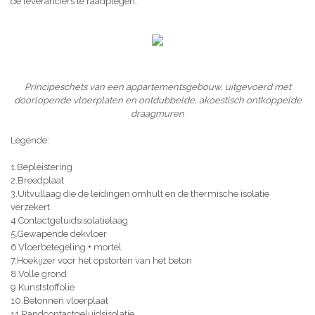
de leveranciers te raadplegen.
Principeschets van een appartementsgebouw, uitgevoerd met
doorlopende vloerplaten en ontdubbelde, akoestisch ontkoppelde
draagmuren
Legende:
1.Bepleistering
2.Breedplaat
3.Uitvullaag die de leidingen omhult en de thermische isolatie
verzekert
4.Contactgeluidsisolatielaag
5.Gewapende dekvloer
6.Vloerbetegeling + mortel
7.Hoekijzer voor het opstorten van het beton
8.Volle grond
9.Kunststoffolie
10.Betonnen vloerplaat
11.Randcontactgeluidsisolatie