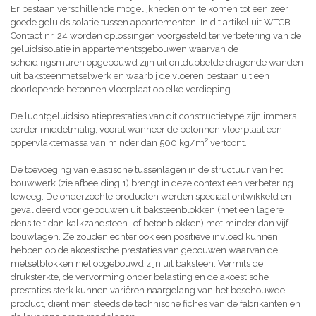
Er bestaan verschillende mogelijkheden om te komen tot een zeer
goede geluidsisolatie tussen appartementen. In dit artikel uit WTCB-
Contact nr. 24 worden oplossingen voorgesteld ter verbetering van de
geluidsisolatie in appartementsgebouwen waarvan de
scheidingsmuren opgebouwd zijn uit ontdubbelde dragende wanden
uit baksteenmetselwerk en waarbij de vloeren bestaan uit een
doorlopende betonnen vloerplaat op elke verdieping.
De luchtgeluidsisolatieprestaties van dit constructietype zijn immers
eerder middelmatig, vooral wanneer de betonnen vloerplaat een
oppervlaktemassa van minder dan 500 kg/m² vertoont.
De toevoeging van elastische tussenlagen in de structuur van het
bouwwerk (zie afbeelding 1) brengt in deze context een verbetering
teweeg. De onderzochte producten werden speciaal ontwikkeld en
gevalideerd voor gebouwen uit baksteenblokken (met een lagere
densiteit dan kalkzandsteen- of betonblokken) met minder dan vijf
bouwlagen. Ze zouden echter ook een positieve invloed kunnen
hebben op de akoestische prestaties van gebouwen waarvan de
metselblokken niet opgebouwd zijn uit baksteen. Vermits de
druksterkte, de vervorming onder belasting en de akoestische
prestaties sterk kunnen variëren naargelang van het beschouwde
product, dient men steeds de technische fiches van de fabrikanten en