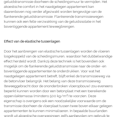
geluidstransmissie doorheen de scheidingsmuur te vermijden. Het
akoestische comfort in het naastgelegen appartement kan
daarenboven nog verder afgezwakt worden tengevolge van de
flankerende geluidstransmissie. Flankerende transmissiewegen
kunnen ook een felle verzwakking van de geluidsisolatie in het
bovenliggende appartement teweegbrengen.
Effect van de elastische tussenlagen
Door het aanbrengen van elastische tussenlagen worden de vloeren
losgekoppeld van de scheidingsmuren, waardoor het dubbelwandige
effect hersteld wordt. Dankzij deze techniek is het bovendien ook
mogelijk om de flankerende geluidstransmissie naar de onder- en
bovenliggende appartementen te onderdrukken. Voor wat het
naastgelegen appartement betreft, blijft enkel de transmissieweg via
de betonvloer belangrijk. Het belang van deze transmissieweg
(teweeggebracht door de ononderbroken vloeropbouw) zou eveneens
beperkt kunnen worden door een betonplaat met een toereikende
oppervlaktemassa (minstens 500 kg/m²) te voorzien. Deze
eigenschap is overigens ook een noodzakelijke voorwaarde om de
transmissie doorheen de vloerplaat tussen twee boven elkaar gelegen
appartementen te kunnen minimaliseren. In bepaalde buurlanden
wordt uit akoestische overwegingen zelfs aanbevolen om gebruik te