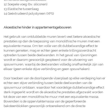
12.Soepele voeg (bv. siliconen)
13.Elastische tussenlaag
14.Geëxtrudeerd polystyreen (XPS)
Akoestische hinder in appartementsgebouwen
Het gebruik van ontdubbelde muren levert veel betere akoestische
prestaties op dan de toepassing van monolithische muren met een
equivalente massa. Om ten volle van dit dubbelwandige effect te
kunnen genieten, mag er echter geen enkele trillingsoverdracht
optreden tussen beide deelwanden. In het geval van rijwoningen
wordt er daarom gewoonlijk geopteerd voor de uitvoering van
spouwmuren, waarbij de deelwanden volledig onafhankelijk zijn van
elkaar (geen enkele stijve verbinding en geen spouwhaken).
Door toedoen van de doorlopende vloerplaat op elke verdieping kan er
echter een stijve verbinding tussen beide deelwanden van de
spouwmuur ontstaan, waardoor het voordelige dubbelwandige effect
sterk ingeperkt wordt en de akoestische prestaties afgezwakt worden
tot deze van een monolithische muur met een equivalente massa.
Bovendien is de oppervlaktemassa van de geperforeerde
baksteenblokken gewoonlijk ontoereikend om de directe