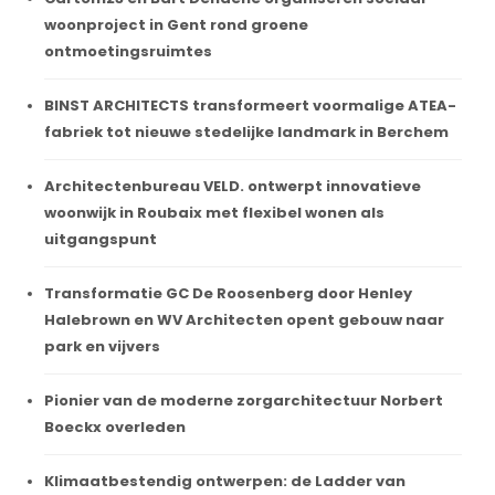
woonproject in Gent rond groene
ontmoetingsruimtes
BINST ARCHITECTS transformeert voormalige ATEA-
fabriek tot nieuwe stedelijke landmark in Berchem
Architectenbureau VELD. ontwerpt innovatieve
woonwijk in Roubaix met flexibel wonen als
uitgangspunt
Transformatie GC De Roosenberg door Henley
Halebrown en WV Architecten opent gebouw naar
park en vijvers
Pionier van de moderne zorgarchitectuur Norbert
Boeckx overleden
Klimaatbestendig ontwerpen: de Ladder van