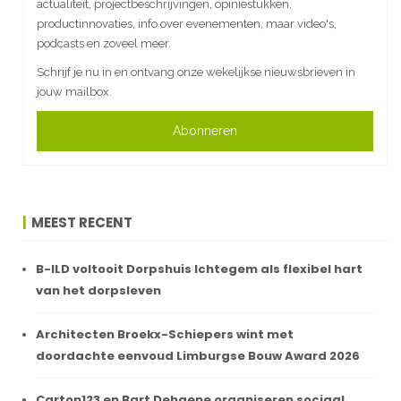
actualiteit, projectbeschrijvingen, opiniestukken,
productinnovaties, info over evenementen, maar video's,
podcasts en zoveel meer.
Schrijf je nu in en ontvang onze wekelijkse nieuwsbrieven in
jouw mailbox.
Abonneren
MEEST RECENT
B-ILD voltooit Dorpshuis Ichtegem als flexibel hart
van het dorpsleven
Architecten Broekx-Schiepers wint met
doordachte eenvoud Limburgse Bouw Award 2026
Carton123 en Bart Dehaene organiseren sociaal