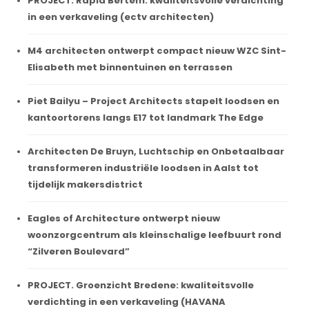
PROJECT. Rapid Bertem: kwaliteitsvolle verdichting
in een verkaveling (ectv architecten)
M4 architecten ontwerpt compact nieuw WZC Sint-
Elisabeth met binnentuinen en terrassen
Piet Bailyu – Project Architects stapelt loodsen en
kantoortorens langs E17 tot landmark The Edge
Architecten De Bruyn, Luchtschip en Onbetaalbaar
transformeren industriële loodsen in Aalst tot
tijdelijk makersdistrict
Eagles of Architecture ontwerpt nieuw
woonzorgcentrum als kleinschalige leefbuurt rond
“Zilveren Boulevard”
PROJECT. Groenzicht Bredene: kwaliteitsvolle
verdichting in een verkaveling (HAVANA