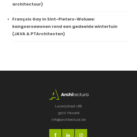
architectuur)
François Gay in Sint-Pieters-Woluwe:
kangoeroewonen rond een gedeelde wintertuin
(JAVA & PTArchitecten)
Lazarijstraat 168
3500 Hasselt
info@architectura.be