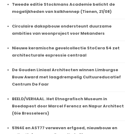
Tweede editie Stockmans Academie belicht de
mogelijkheden van kalkhennep (Tienen, 21/08)
Circulaire dakopbouw ondersteunt duurzame
ambities van woonproject voor Mekanders
Nieuwe keramische gevelcollectie StoCera 54 zet
architecturale expressie centraal
De Gouden Liniaal Architecten winnen Limburgse
Bouw Award met laagdrempelig Cultuureducatief
Centrum De Faar
BEELD/VERHAAL. Het Etnografisch Museum in
Boedapest door Marcel Ferencz en Napur Architect
(Gie Bresseleers)
51N4E en AST77 verweven erfgoed, nieuwbouw en