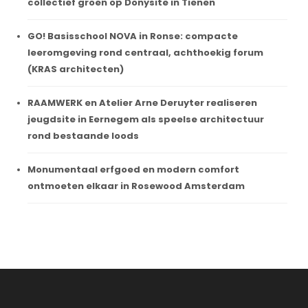
collectief groen op Donysite in Tienen
GO! Basisschool NOVA in Ronse: compacte
leeromgeving rond centraal, achthoekig forum
(KRAS architecten)
RAAMWERK en Atelier Arne Deruyter realiseren
jeugdsite in Eernegem als speelse architectuur
rond bestaande loods
Monumentaal erfgoed en modern comfort
ontmoeten elkaar in Rosewood Amsterdam