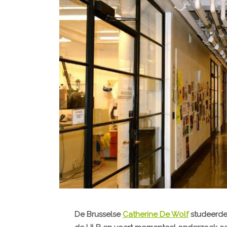
De Brusselse
Catherine De Wolf
studeerde 