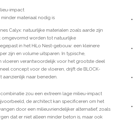
ilieu-impact
 minder materiaal nodig is
nes Calyx: natuurlijke materialen zoals aarde zijn
k omgevormd worden tot natuurlijke
egepast in het HiLo Nest-gebouw: een kleinere
 zijn en volume uitsparen. In typische,
loeren verantwoordelijk voor het grootste deel
ineel concept voor de vloeren, drijft de BLOCK-
t aanzienlijk naar beneden.
De combinatie zou een extreem lage milieu-impact
ijvoorbeeld, de architect kan specificeren om het
angen door een milieuvriendelijker alternatief, zoals
rgen dat er niet alleen minder beton is, maar ook