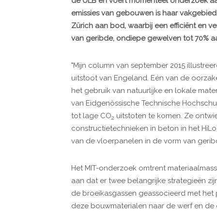
de ULB en voert momenteel onderzoek aan
emissies van gebouwen is haar vakgebied.
Zürich aan bod, waarbij een efficiënt en
van geribde, ondiepe gewelven tot 70% a
"Mijn column van september 2015 illustre
uitstoot van Engeland. Eén van de oorzak
het gebruik van natuurlijke en lokale ma
van Eidgenössische Technische Hochschul
tot lage CO
uitstoten te komen. Ze ontw
2
constructietechnieken in beton in het HiL
van de vloerpanelen in de vorm van geri
Het MIT-onderzoek omtrent materiaalmass
aan dat er twee belangrijke strategieën z
de broeikasgassen geassocieerd met het p
deze bouwmaterialen naar de werf en d