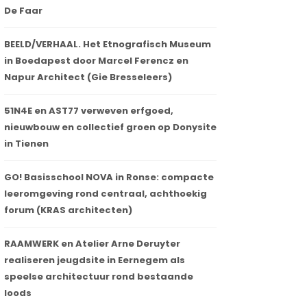
De Faar
BEELD/VERHAAL. Het Etnografisch Museum
in Boedapest door Marcel Ferencz en
Napur Architect (Gie Bresseleers)
51N4E en AST77 verweven erfgoed,
nieuwbouw en collectief groen op Donysite
in Tienen
GO! Basisschool NOVA in Ronse: compacte
leeromgeving rond centraal, achthoekig
forum (KRAS architecten)
RAAMWERK en Atelier Arne Deruyter
realiseren jeugdsite in Eernegem als
speelse architectuur rond bestaande
loods