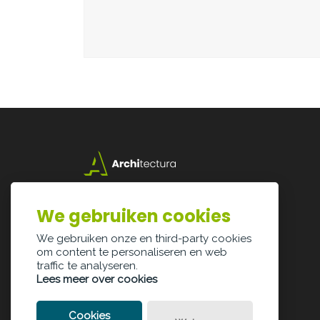
Lazarijstraat 168
3500 Hasselt
We gebruiken cookies
info@architectura.be
We gebruiken onze en third-party cookies
om content te personaliseren en web
traffic te analyseren.
Lees meer over cookies
Cookies