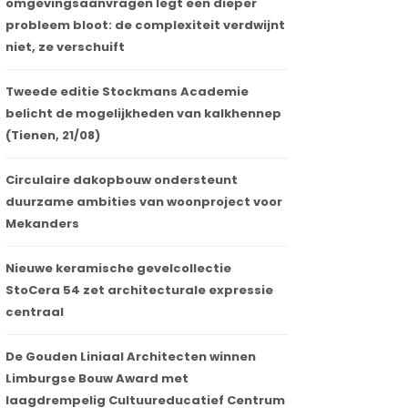
omgevingsaanvragen legt een dieper
probleem bloot: de complexiteit verdwijnt
niet, ze verschuift
Tweede editie Stockmans Academie
belicht de mogelijkheden van kalkhennep
(Tienen, 21/08)
Circulaire dakopbouw ondersteunt
duurzame ambities van woonproject voor
Mekanders
Nieuwe keramische gevelcollectie
StoCera 54 zet architecturale expressie
centraal
De Gouden Liniaal Architecten winnen
Limburgse Bouw Award met
laagdrempelig Cultuureducatief Centrum