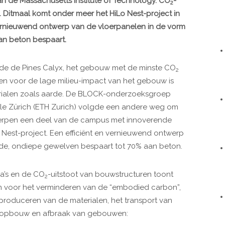
 de Massachusetts Institute of Technology. CO
-
2
 Ditmaal komt onder meer het HiLo Nest-project in
 vernieuwend ontwerp van de vloerpanelen in de vorm
an beton bespaart.
erde de Pines Calyx, het gebouw met de minste CO
2
en voor de lage milieu-impact van het gebouw is
terialen zoals aarde. De BLOCK-onderzoeksgroep
e Zürich (ETH Zurich) volgde een andere weg om
ierpen een deel van de campus met innoverende
o Nest-project. Een efficiënt en vernieuwend ontwerp
bde, ondiepe gewelven bespaart tot 70% aan beton.
a’s en de CO
-uitstoot van bouwstructuren toont
2
ijn voor het verminderen van de “embodied carbon”,
roduceren van de materialen, het transport van
e opbouw en afbraak van gebouwen: