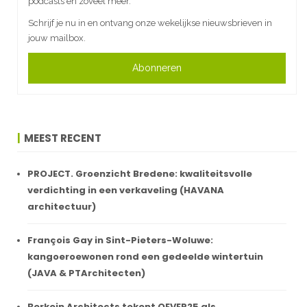
podcasts en zoveel meer.
Schrijf je nu in en ontvang onze wekelijkse nieuwsbrieven in
jouw mailbox.
Abonneren
MEEST RECENT
PROJECT. Groenzicht Bredene: kwaliteitsvolle
verdichting in een verkaveling (HAVANA
architectuur)
François Gay in Sint-Pieters-Woluwe:
kangoeroewonen rond een gedeelde wintertuin
(JAVA & PTArchitecten)
Berkein Architects tekent OEVER25 als