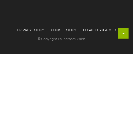
PRIVACY POLICY
COOKIE POLICY
LEGAL DISCLAIMER
© Copyright Palindroom 2026