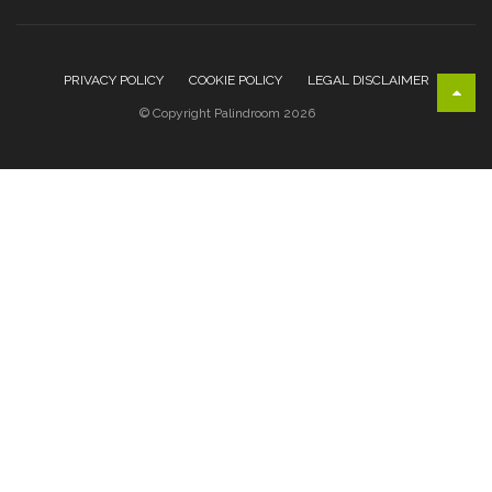
PRIVACY POLICY
COOKIE POLICY
LEGAL DISCLAIMER
© Copyright Palindroom 2026