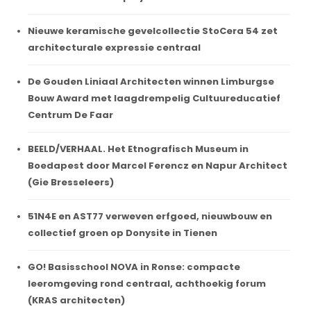
Nieuwe keramische gevelcollectie StoCera 54 zet
architecturale expressie centraal
De Gouden Liniaal Architecten winnen Limburgse
Bouw Award met laagdrempelig Cultuureducatief
Centrum De Faar
BEELD/VERHAAL. Het Etnografisch Museum in
Boedapest door Marcel Ferencz en Napur Architect
(Gie Bresseleers)
51N4E en AST77 verweven erfgoed, nieuwbouw en
collectief groen op Donysite in Tienen
GO! Basisschool NOVA in Ronse: compacte
leeromgeving rond centraal, achthoekig forum
(KRAS architecten)