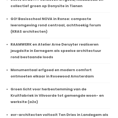
collectief groen op Donysite in Tienen
GO! Basisschool NOVA in Ronse: compacte
leeromgeving rond centraal, achthoekig forum
(KRAS architecten)
RAAMWERK en Atelier Arne Deruyter realiseren
jeugdsite in Eernegem als speelse architectuur
rond bestaande loods
Monumentaal erfgoed en modern comfort
ontmoeten elkaar in Rosewood Amsterdam
Groen licht voor herbestemming van de
Kruitfabriek in Vilvoorde tot gemengde woon- en
werksite (a2o)
evr-architecten voltooit Ten Dries in Landegem als