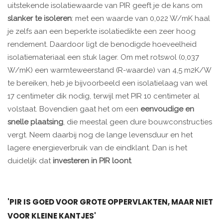
uitstekende isolatiewaarde van PIR geeft je de kans om
slanker te isoleren
: met een waarde van 0,022 W/mK haal
je zelfs aan een beperkte isolatiedikte een zeer hoog
rendement. Daardoor ligt de benodigde hoeveelheid
isolatiemateriaal een stuk lager. Om met rotswol (0,037
W/mK) een warmteweerstand (R-waarde) van 4,5 m2K/W
te bereiken, heb je bijvoorbeeld een isolatielaag van wel
17 centimeter dik nodig, terwijl met PIR 10 centimeter al
volstaat. Bovendien gaat het om een
eenvoudige en
snelle plaatsing
, die meestal geen dure bouwconstructies
vergt. Neem daarbij nog de lange levensduur en het
lagere energieverbruik van de eindklant. Dan is het
duidelijk dat
investeren in PIR loont
.
'PIR IS GOED VOOR GROTE OPPERVLAKTEN, MAAR NIET
VOOR KLEINE KANTJES'