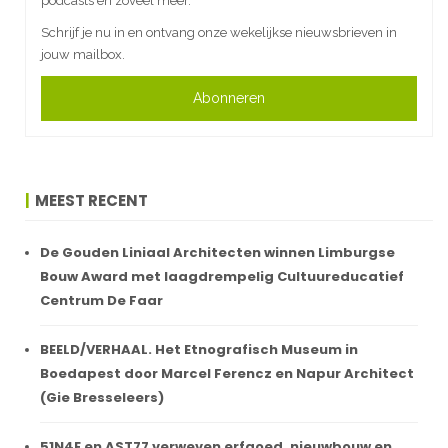
podcasts en zoveel meer.
Schrijf je nu in en ontvang onze wekelijkse nieuwsbrieven in
jouw mailbox.
Abonneren
MEEST RECENT
De Gouden Liniaal Architecten winnen Limburgse
Bouw Award met laagdrempelig Cultuureducatief
Centrum De Faar
BEELD/VERHAAL. Het Etnografisch Museum in
Boedapest door Marcel Ferencz en Napur Architect
(Gie Bresseleers)
51N4E en AST77 verweven erfgoed, nieuwbouw en