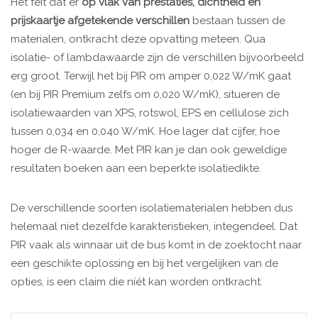
Het feit dat er
op vlak van prestaties, dichtheid en
prijskaartje afgetekende verschillen
bestaan tussen de
materialen, ontkracht deze opvatting meteen. Qua
isolatie- of lambdawaarde zijn de verschillen bijvoorbeeld
erg groot. Terwijl het bij PIR om amper 0,022 W/mK gaat
(en bij PIR Premium zelfs om 0,020 W/mK), situeren de
isolatiewaarden van XPS, rotswol, EPS en cellulose zich
tussen 0,034 en 0,040 W/mK. Hoe lager dat cijfer, hoe
hoger de R-waarde. Met PIR kan je dan ook geweldige
resultaten boeken aan een beperkte isolatiedikte.
De verschillende soorten isolatiematerialen hebben dus
helemaal niet dezelfde karakteristieken, integendeel. Dat
PIR vaak als winnaar uit de bus komt in de zoektocht naar
een geschikte oplossing en bij het vergelijken van de
opties, is een claim die níét kan worden ontkracht.