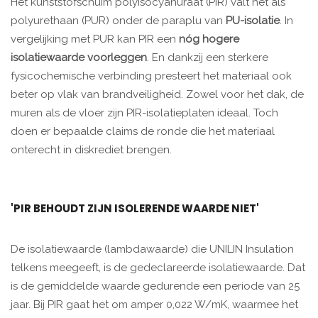
Het kunststofschuim polyisocyanuraat (PIR) valt net als
polyurethaan (PUR) onder de paraplu van
PU-isolatie
. In
vergelijking met PUR kan PIR een
nóg hogere
isolatiewaarde voorleggen
. En dankzij een sterkere
fysicochemische verbinding presteert het materiaal ook
beter op vlak van brandveiligheid. Zowel voor het dak, de
muren als de vloer zijn PIR-isolatieplaten ideaal. Toch
doen er bepaalde claims de ronde die het materiaal
onterecht in diskrediet brengen.
'PIR BEHOUDT ZIJN ISOLERENDE WAARDE NIET'
De isolatiewaarde (lambdawaarde) die UNILIN Insulation
telkens meegeeft, is de gedeclareerde isolatiewaarde. Dat
is de gemiddelde waarde gedurende een periode van 25
jaar. Bij PIR gaat het om amper 0,022 W/mK, waarmee het