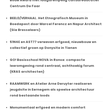
Bouw Award met laagdrempelig Cultuureducatief
Centrum De Faar
BEELD/VERHAAL. Het Etnografisch Museum in
Boedapest door Marcel Ferencz en Napur Architect
(Gie Bresseleers)
51N4E en AST77 verweven erfgoed, nieuwbouw en
collectief groen op Donysite in Tienen
GO! Basisschool NOVA in Ronse: compacte
leeromgeving rond centraal, achthoekig forum
(KRAS architecten)
RAAMWERK en Atelier Arne Deruyter realiseren
jeugdsite in Eernegem als speelse architectuur
rond bestaande loods
Monumentaal erfgoed en modern comfort