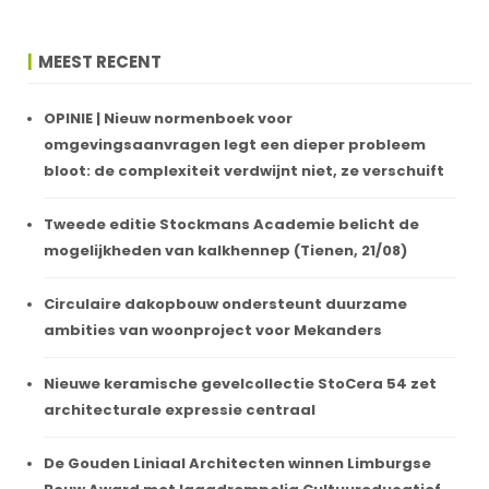
MEEST RECENT
OPINIE | Nieuw normenboek voor
omgevingsaanvragen legt een dieper probleem
bloot: de complexiteit verdwijnt niet, ze verschuift
Tweede editie Stockmans Academie belicht de
mogelijkheden van kalkhennep (Tienen, 21/08)
Circulaire dakopbouw ondersteunt duurzame
ambities van woonproject voor Mekanders
Nieuwe keramische gevelcollectie StoCera 54 zet
architecturale expressie centraal
De Gouden Liniaal Architecten winnen Limburgse