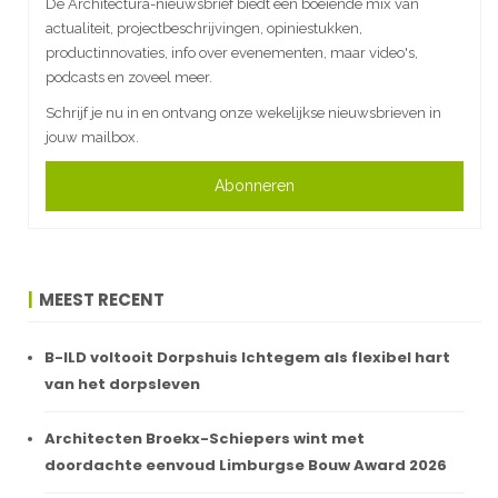
De Architectura-nieuwsbrief biedt een boeiende mix van
actualiteit, projectbeschrijvingen, opiniestukken,
productinnovaties, info over evenementen, maar video's,
podcasts en zoveel meer.
Schrijf je nu in en ontvang onze wekelijkse nieuwsbrieven in
jouw mailbox.
Abonneren
MEEST RECENT
B-ILD voltooit Dorpshuis Ichtegem als flexibel hart
van het dorpsleven
Architecten Broekx-Schiepers wint met
doordachte eenvoud Limburgse Bouw Award 2026