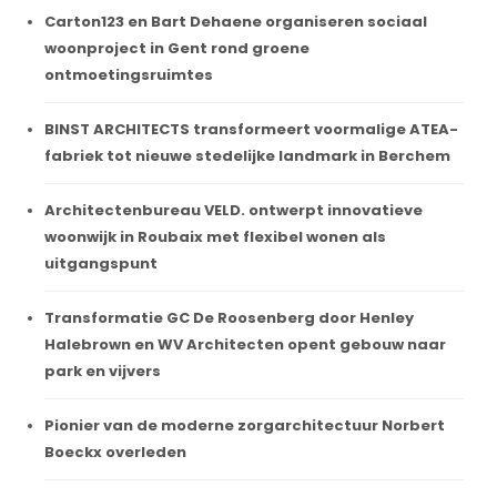
Carton123 en Bart Dehaene organiseren sociaal
woonproject in Gent rond groene
ontmoetingsruimtes
BINST ARCHITECTS transformeert voormalige ATEA-
fabriek tot nieuwe stedelijke landmark in Berchem
Architectenbureau VELD. ontwerpt innovatieve
woonwijk in Roubaix met flexibel wonen als
uitgangspunt
Transformatie GC De Roosenberg door Henley
Halebrown en WV Architecten opent gebouw naar
park en vijvers
Pionier van de moderne zorgarchitectuur Norbert
Boeckx overleden