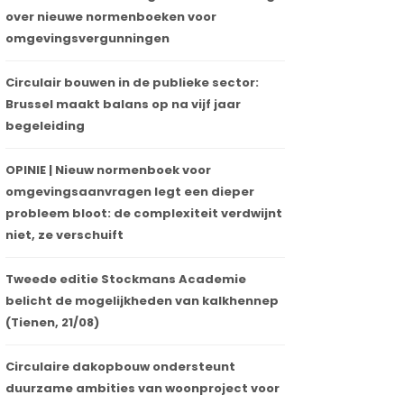
over nieuwe normenboeken voor
omgevingsvergunningen
Circulair bouwen in de publieke sector:
Brussel maakt balans op na vijf jaar
begeleiding
OPINIE | Nieuw normenboek voor
omgevingsaanvragen legt een dieper
probleem bloot: de complexiteit verdwijnt
niet, ze verschuift
Tweede editie Stockmans Academie
belicht de mogelijkheden van kalkhennep
(Tienen, 21/08)
Circulaire dakopbouw ondersteunt
duurzame ambities van woonproject voor