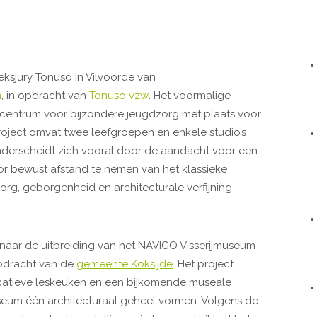
ksjury Tonuso in Vilvoorde van
n
, in opdracht van
Tonuso vzw
. Het voormalige
ntrum voor bijzondere jeugdzorg met plaats voor
project omvat twee leefgroepen en enkele studio’s
nderscheidt zich vooral door de aandacht voor een
r bewust afstand te nemen van het klassieke
zorg, geborgenheid en architecturale verfijning
 naar de uitbreiding van het NAVIGO Visserijmuseum
opdracht van de
gemeente Koksijde
. Het project
atieve leskeuken en een bijkomende museale
eum één architecturaal geheel vormen. Volgens de