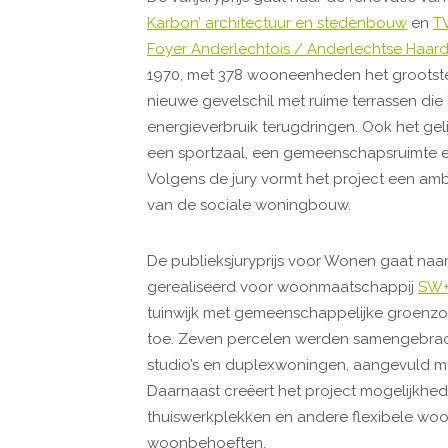
Karbon’ architectuur en stedenbouw
en
T
Foyer Anderlechtois / Anderlechtse Haar
1970, met 378 wooneenheden het grootste 
nieuwe gevelschil met ruime terrassen die
energieverbruik terugdringen. Ook het ge
een sportzaal, een gemeenschapsruimte e
Volgens de jury vormt het project een amb
van de sociale woningbouw.
De publieksjuryprijs voor Wonen gaat naar 
gerealiseerd voor woonmaatschappij
SW
tuinwijk met gemeenschappelijke groenz
toe. Zeven percelen werden samengebrac
studio’s en duplexwoningen, aangevuld me
Daarnaast creëert het project mogelijkh
thuiswerkplekken en andere flexibele wo
woonbehoeften.