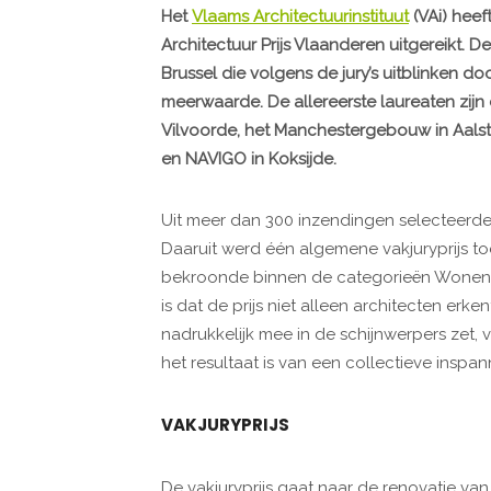
Het
Vlaams Architectuurinstituut
(VAi) heef
Architectuur Prijs Vlaanderen uitgereikt. 
Brussel die volgens de jury’s uitblinken do
meerwaarde. De allereerste laureaten zijn
Vilvoorde, het Manchestergebouw in Aalst, 
en NAVIGO in Koksijde.
Uit meer dan 300 inzendingen selecteerde e
Daaruit werd één algemene vakjuryprijs toe
bekroonde binnen de categorieën Wonen,
is dat de prijs niet alleen architecten er
nadrukkelijk mee in de schijnwerpers zet, v
het resultaat is van een collectieve inspan
VAKJURYPRIJS
De vakjuryprijs gaat naar de renovatie va