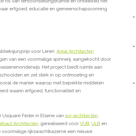
e rol van tentoonstellingsruimte en ontwikkelt het
k waar erfgoed, educatie en gemeenschapsvorming
lieksjuryprijs voor Leren.
Areal Architecten
en van een voormalige spinnerij, aangekocht door
wassenenonderwijs. Het project biedt ruimte aan
schoolden en zet sterk in op ontmoeting en
st vooral de manier waarop met beperkte middelen
erd waarin erfgoed, functionaliteit en
ar Usquare Feder in Elsene van
evr-architecten
,
ebaut Architecten
, gerealiseerd voor
VUB
,
ULB
en
e voormalige rijkswachtkazerne een nieuwe