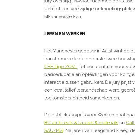
jury overstijgt NAVIGO daarmee de klassiek
zich tot een veelzijdige ontmoetingsple
elkaar versterken.
LEREN EN WERKEN
Het Manchestergebouw in Aalst wint de pub
transformeerde de onderste twee bouwlag
CBE Ligo ZOVL
, tot een centrum voor vol
basiseducatie en opleidingen voor kortge
interactie tussen gebruikers. De jury prij
een kwalitatief leerlandschap werd gecreë
toekomstgerichtheid samenkomen.
De publieksjuryprijs voor Werken gaat na
BC architects & studies & materials
en
Call
SAU/MSI
. Na jaren van leegstand kreeg d