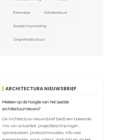
Renovatie
Scholenbouw
Sociale Huisvesting
Zorginfrastructuur
ARCHITECTURA NIEUWSBRIEF
Meteen op de hoogte van het laatste
architectuurnieuws?
De Architectura-nieuwsbrief biedt een boeiende
mix van actualiteit, projectbeschrijvingen,
opiniestukken, productinnovaties, info over
evenementen, maar video's, podcasts en zoveel