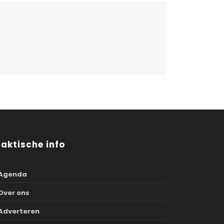
raktische info
Agenda
Over ons
Adverteren