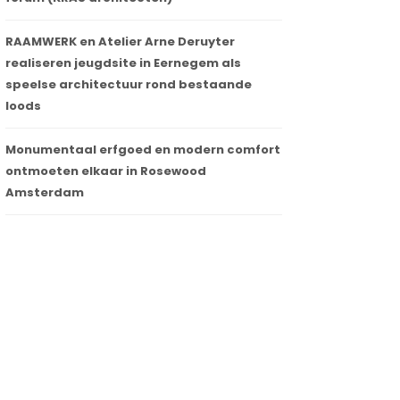
RAAMWERK en Atelier Arne Deruyter
realiseren jeugdsite in Eernegem als
speelse architectuur rond bestaande
Belgische bureaus domineren ARC25
loods
Awards met hoofdprijzen voor Poot
Architectuur en MAKER architecten
Monumentaal erfgoed en modern comfort
ontmoeten elkaar in Rosewood
26 september 2025
Amsterdam