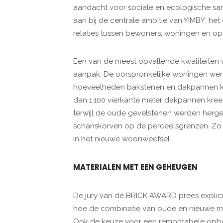
aandacht voor sociale en ecologische s
aan bij de centrale ambitie van YIMBY: he
relaties tussen bewoners, woningen en ope
Een van de meest opvallende kwaliteiten v
aanpak. De oorspronkelijke woningen wer
hoeveelheden bakstenen en dakpannen k
dan 1.100 vierkante meter dakpannen kre
terwijl de oude gevelstenen werden hergeb
schanskorven op de perceelsgrenzen. Zo bli
in het nieuwe woonweefsel.
MATERIALEN MET EEN GEHEUGEN
De jury van de BRICK AWARD prees explicie
hoe de combinatie van oude en nieuwe mat
Ook de keuze voor een remontabele opbo