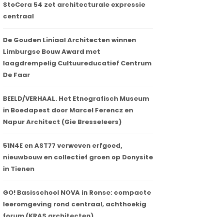
StoCera 54 zet architecturale expressie
centraal
De Gouden Liniaal Architecten winnen
Limburgse Bouw Award met
laagdrempelig Cultuureducatief Centrum
De Faar
BEELD/VERHAAL. Het Etnografisch Museum
in Boedapest door Marcel Ferencz en
Napur Architect (Gie Bresseleers)
51N4E en AST77 verweven erfgoed,
nieuwbouw en collectief groen op Donysite
in Tienen
GO! Basisschool NOVA in Ronse: compacte
leeromgeving rond centraal, achthoekig
forum (KRAS architecten)