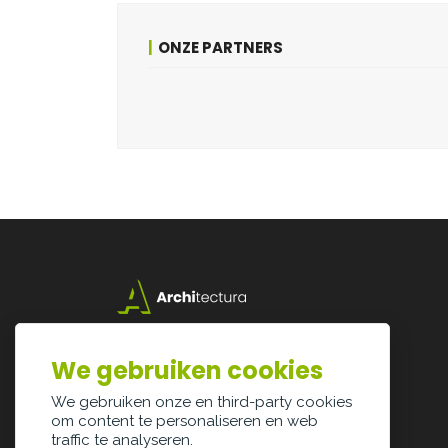
ONZE PARTNERS
Lazarijstraat 168
3500 Hasselt
We gebruiken cookies
info@architectura.be
We gebruiken onze en third-party cookies
om content te personaliseren en web
traffic te analyseren.