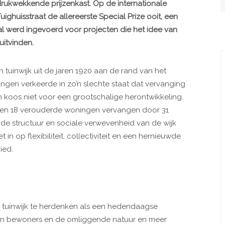
drukwekkende prijzenkast. Op de internationale
uighuisstraat de allereerste Special Prize ooit, een
al werd ingevoerd voor projecten die het idee van
itvinden.
tuinwijk uit de jaren 1920 aan de rand van het
ingen verkeerde in zo’n slechte staat dat vervanging
 koos niet voor een grootschalige herontwikkeling.
rden 18 verouderde woningen vervangen door 31
e structuur en sociale verwevenheid van de wijk
n op flexibiliteit, collectiviteit en een hernieuwde
ied.
en tuinwijk te herdenken als een hedendaagse
sen bewoners en de omliggende natuur en meer