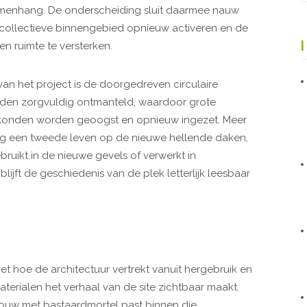
amenhang. De onderscheiding sluit daarmee nauw
t collectieve binnengebied opnieuw activeren en de
n ruimte te versterken.
an het project is de doorgedreven circulaire
den zorgvuldig ontmanteld, waardoor grote
onden worden geoogst en opnieuw ingezet. Meer
eg een tweede leven op de nieuwe hellende daken,
ruikt in de nieuwe gevels of verwerkt in
jft de geschiedenis van de plek letterlijk leesbaar
t hoe de architectuur vertrekt vanuit hergebruik en
erialen het verhaal van de site zichtbaar maakt.
uw met bastaardmortel past binnen die