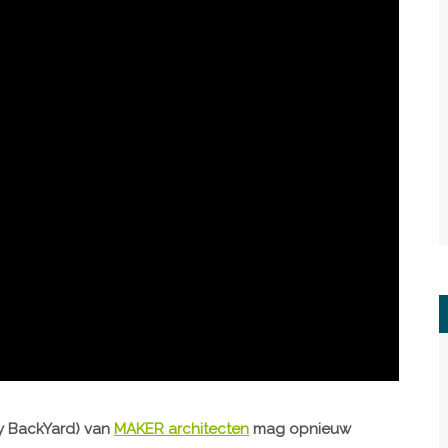
My BackYard) van
MAKER architecten
mag opnieuw