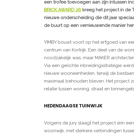
een trofee toevoegen aan zijn intussen in
BRICK AWARD 26
kreeg het project in de T
nieuwe onderscheiding die dit jaar specia
de buurt op een vernieuwende manier heru
YIMBY bouwt voort op het erfgoed van een 
centrum van Kortrijk. Een deel van de won
noodzakelijk was, maar MAKER architecten
Via een gerichte inbreidingsstrategie we
nieuwe wooneenheden, terwijl de bestaand
maximaal behouden bleven. Het project zet i
relatie tussen woning, straat en binnengeb
HEDENDAAGSE TUINWIJK
Volgens de jury slaagt het project erin e
woonwijk, met sterkere verbindingen tus