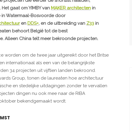
e projecten die eerder de shortlist haalden,
n. Het gaat om YIMBY van
MAKER architecten
in
lge in Watermaal-Bosvoorde door
hitectuur
en
DDS+
, en de uitbreiding van
Z33
in
reaten behoort België tot de best
. Alleen China telt meer bekroonde projecten.
ce worden om de twee jaar uitgereikt door het Britse
n internationaal als een van de belangrijkste
den 34 projecten uit vijftien landen bekroond.
Awards Group, tonen de laureaten hoe architectuur
sche en stedelijke uitdagingen zonder te vervallen
projecten dingen nu ook mee naar de RIBA
in oktober bekendgemaakt wordt.
OMST