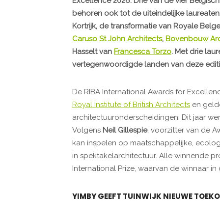
Excellence 2026. Drie van de vier Belgisch
behoren ook tot de uiteindelijke laureate
Kortrijk, de transformatie van Royale Be
Caruso St John Architects
,
Bovenbouw Arc
Hasselt van
Francesca Torzo
. Met drie lau
vertegenwoordigde landen van deze editie
De RIBA International Awards for Excellen
Royal Institute of British Architects
en gelde
architectuuronderscheidingen. Dit jaar wer
Volgens
Neil Gillespie
, voorzitter van de 
kan inspelen op maatschappelijke, ecologi
in spektakelarchitectuur. Alle winnende 
International Prize, waarvan de winnaar 
YIMBY GEEFT TUINWIJK NIEUWE TOEK