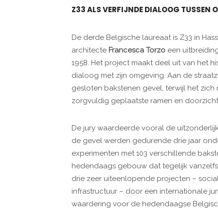
Z33 ALS VERFIJNDE DIALOOG TUSSEN 
De derde Belgische laureaat is Z33 in Has
architecte
Francesca Torzo
een uitbreidi
1958. Het project maakt deel uit van het h
dialoog met zijn omgeving. Aan de straatz
gesloten bakstenen gevel, terwijl het zich
zorgvuldig geplaatste ramen en doorzicht
De jury waardeerde vooral de uitzonderlij
de gevel werden gedurende drie jaar onde
experimenten met 103 verschillende bakste
hedendaags gebouw dat tegelijk vanzelfspre
drie zeer uiteenlopende projecten – soci
infrastructuur – door een internationale 
waardering voor de hedendaagse Belgisch