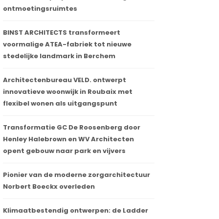
ontmoetingsruimtes
BINST ARCHITECTS transformeert
voormalige ATEA-fabriek tot nieuwe
stedelijke landmark in Berchem
Architectenbureau VELD. ontwerpt
innovatieve woonwijk in Roubaix met
flexibel wonen als uitgangspunt
Transformatie GC De Roosenberg door
Henley Halebrown en WV Architecten
opent gebouw naar park en vijvers
Pionier van de moderne zorgarchitectuur
Norbert Boeckx overleden
Klimaatbestendig ontwerpen: de Ladder