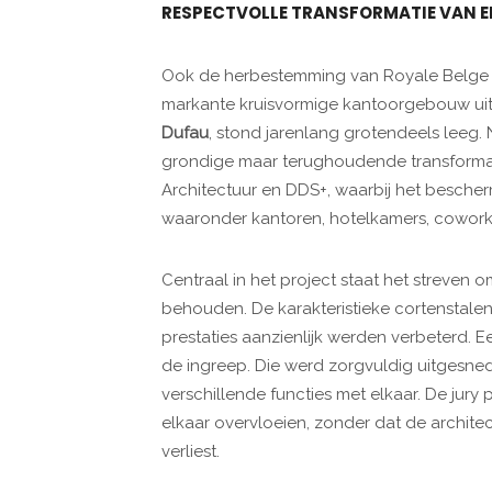
RESPECTVOLLE TRANSFORMATIE VAN E
Ook de herbestemming van Royale Belge 
markante kruisvormige kantoorgebouw ui
Dufau
, stond jarenlang grotendeels leeg
grondige maar terughoudende transforma
Architectuur en DDS+, waarbij het besche
waaronder kantoren, hotelkamers, cowork
Centraal in het project staat het streven
behouden. De karakteristieke cortenstalen
prestaties aanzienlijk werden verbeterd. Ee
de ingreep. Die werd zorgvuldig uitgesned
verschillende functies met elkaar. De jur
elkaar overvloeien, zonder dat de archite
verliest.