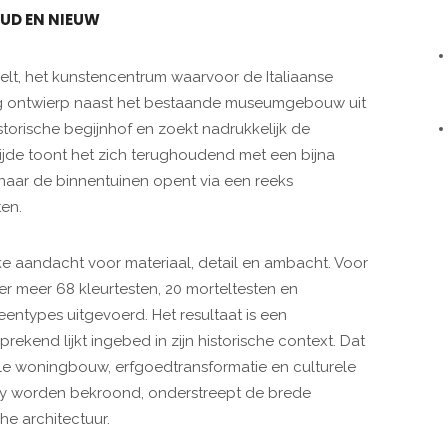
OUD EN NIEUW
selt, het kunstencentrum waarvoor de Italiaanse
ng ontwierp naast het bestaande museumgebouw uit
istorische begijnhof en zoekt nadrukkelijk de
ijde toont het zich terughoudend met een bijna
 naar de binnentuinen opent via een reeks
en.
ke aandacht voor materiaal, detail en ambacht. Voor
r meer 68 kleurtesten, 20 morteltesten en
entypes uitgevoerd. Het resultaat is een
kend lijkt ingebed in zijn historische context. Dat
ale woningbouw, erfgoedtransformatie en culturele
jury worden bekroond, onderstreept de brede
e architectuur.