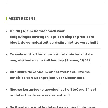
MEEST RECENT
OPINIE | Nieuw normenboek voor
omgevingsaanvragen legt een dieper probleem
bloot: de complexiteit verdwijnt niet, ze verschuift
Tweede editie Stockmans Academie belicht de
mogelijkheden van kalkhennep (Tienen, 21/08)
Circulaire dakopbouw ondersteunt duurzame
ambities van woonproject voor Mekanders
Nieuwe keramische gevelcollectie StoCera 54 zet
architecturale expressie centraal
De Gouden Liniaal Architecten winnen Limburgse