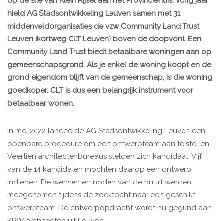
op de site van Klein Rijsel aan het Provinciehuis. Vorig jaar
hield AG Stadsontwikkeling Leuven samen met 31
middenveldorganisaties de vzw Community Land Trust
Leuven (kortweg CLT Leuven) boven de doopvont. Een
Community Land Trust biedt betaalbare woningen aan op
gemeenschapsgrond. Als je enkel de woning koopt en de
grond eigendom blijft van de gemeenschap, is die woning
goedkoper. CLT is dus een belangrijk instrument voor
betaalbaar wonen.
In mei 2022 lanceerde AG Stadsontwikkeling Leuven een
openbare procedure om een ontwerpteam aan te stellen.
Veertien architectenbureaus stelden zich kandidaat. Vijf
van de 14 kandidaten mochten daarop een ontwerp
indienen. De wensen en noden van de buurt werden
meegenomen tijdens de zoektocht naar een geschikt
ontwerpteam. De ontwerpopdracht wordt nu gegund aan
KPW architecten uit Leuven.