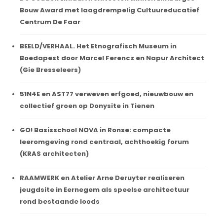
Bouw Award met laagdrempelig Cultuureducatief
Centrum De Faar
BEELD/VERHAAL. Het Etnografisch Museum in
Boedapest door Marcel Ferencz en Napur Architect
(Gie Bresseleers)
51N4E en AST77 verweven erfgoed, nieuwbouw en
collectief groen op Donysite in Tienen
GO! Basisschool NOVA in Ronse: compacte
leeromgeving rond centraal, achthoekig forum
(KRAS architecten)
RAAMWERK en Atelier Arne Deruyter realiseren
jeugdsite in Eernegem als speelse architectuur
rond bestaande loods