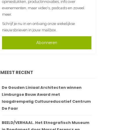
opiniestukken, productinnovaties, info over
evenementen, maar video's, podcasts en zoveel
meer.
Schrijf je nu in en ontvang onze wekelijkse
nieuwsbrieven in jouw mailbox.
Abonneren
MEEST RECENT
De Gouden Liniaal Architecten winnen
Limburgse Bouw Award met
laagdrempelig Cultuureducatief Centrum
De Faar
BEELD/VERHAAL. Het Etnografisch Museum
in Boedapest door Marcel Ferencz en