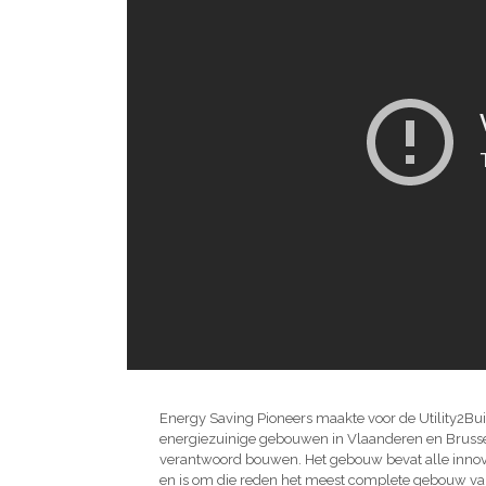
Energy Saving Pioneers maakte voor de Utility2Bui
energiezuinige gebouwen in Vlaanderen en Brussel
verantwoord bouwen. Het gebouw bevat alle innov
en is om die reden het meest complete gebouw va