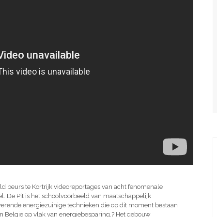
ld beurs te Kortrijk videoreportages van acht fenomenale
. De Pit is het schoolvoorbeeld van maatschappelijk
erende energiezuinige technieken die op dit moment bestaan
n België op vlak van energiebesparing.? Het gebouw