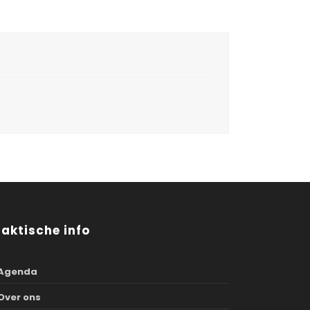
raktische info
Agenda
Over ons