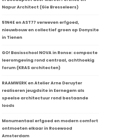
Napur Architect (Gie Bresseleers)
51N4E en AST77 verweven erfgoed,
nieuwbouw en collectief groen op Donysite
in Tienen
GO! Basisschool NOVA in Ronse: compacte
leeromgeving rond centraal, achthoekig
forum (KRAS architecten)
RAAMWERK en Atelier Arne Deruyter
realiseren jeugdsite in Eernegem als
speelse architectuur rond bestaande
loods
Monumentaal erfgoed en modern comfort
ontmoeten elkaar in Rosewood
Amsterdam