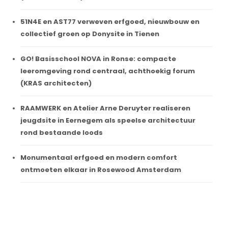
51N4E en AST77 verweven erfgoed, nieuwbouw en
collectief groen op Donysite in Tienen
GO! Basisschool NOVA in Ronse: compacte
leeromgeving rond centraal, achthoekig forum
(KRAS architecten)
RAAMWERK en Atelier Arne Deruyter realiseren
jeugdsite in Eernegem als speelse architectuur
rond bestaande loods
Monumentaal erfgoed en modern comfort
ontmoeten elkaar in Rosewood Amsterdam