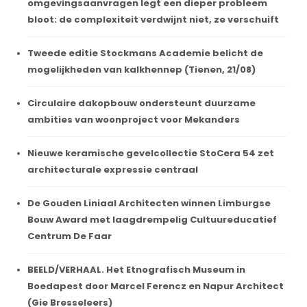
omgevingsaanvragen legt een dieper probleem
bloot: de complexiteit verdwijnt niet, ze verschuift
Tweede editie Stockmans Academie belicht de
mogelijkheden van kalkhennep (Tienen, 21/08)
Circulaire dakopbouw ondersteunt duurzame
ambities van woonproject voor Mekanders
Nieuwe keramische gevelcollectie StoCera 54 zet
architecturale expressie centraal
De Gouden Liniaal Architecten winnen Limburgse
Bouw Award met laagdrempelig Cultuureducatief
Centrum De Faar
BEELD/VERHAAL. Het Etnografisch Museum in
Boedapest door Marcel Ferencz en Napur Architect
(Gie Bresseleers)