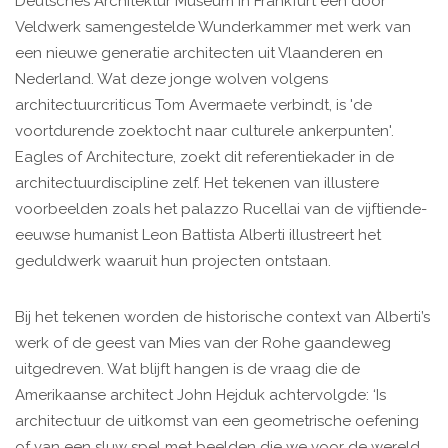
Deutsches Architektur Museum in Frankfurt een door
Veldwerk samengestelde Wunderkammer met werk van
een nieuwe generatie architecten uit Vlaanderen en
Nederland. Wat deze jonge wolven volgens
architectuurcriticus Tom Avermaete verbindt, is 'de
voortdurende zoektocht naar culturele ankerpunten'.
Eagles of Architecture, zoekt dit referentiekader in de
architectuurdiscipline zelf. Het tekenen van illustere
voorbeelden zoals het palazzo Rucellai van de vijftiende-
eeuwse humanist Leon Battista Alberti illustreert het
geduldwerk waaruit hun projecten ontstaan.
Bij het tekenen worden de historische context van Alberti’s
werk of de geest van Mies van der Rohe gaandeweg
uitgedreven. Wat blijft hangen is de vraag die de
Amerikaanse architect John Hejduk achtervolgde: ‘Is
architectuur de uitkomst van een geometrische oefening
of van een sluw spel met beelden die we voor de wereld