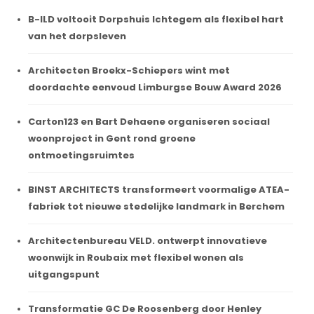
B-ILD voltooit Dorpshuis Ichtegem als flexibel hart
van het dorpsleven
Architecten Broekx-Schiepers wint met
doordachte eenvoud Limburgse Bouw Award 2026
Carton123 en Bart Dehaene organiseren sociaal
woonproject in Gent rond groene
ontmoetingsruimtes
BINST ARCHITECTS transformeert voormalige ATEA-
fabriek tot nieuwe stedelijke landmark in Berchem
Architectenbureau VELD. ontwerpt innovatieve
woonwijk in Roubaix met flexibel wonen als
uitgangspunt
Transformatie GC De Roosenberg door Henley