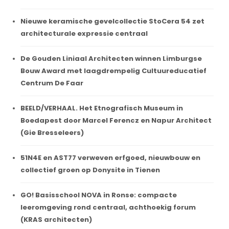
Nieuwe keramische gevelcollectie StoCera 54 zet
architecturale expressie centraal
De Gouden Liniaal Architecten winnen Limburgse
Bouw Award met laagdrempelig Cultuureducatief
Centrum De Faar
BEELD/VERHAAL. Het Etnografisch Museum in
Boedapest door Marcel Ferencz en Napur Architect
(Gie Bresseleers)
51N4E en AST77 verweven erfgoed, nieuwbouw en
collectief groen op Donysite in Tienen
GO! Basisschool NOVA in Ronse: compacte
leeromgeving rond centraal, achthoekig forum
(KRAS architecten)