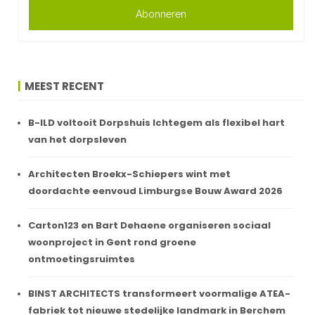
Abonneren
MEEST RECENT
B-ILD voltooit Dorpshuis Ichtegem als flexibel hart
van het dorpsleven
Architecten Broekx-Schiepers wint met
doordachte eenvoud Limburgse Bouw Award 2026
Carton123 en Bart Dehaene organiseren sociaal
woonproject in Gent rond groene
ontmoetingsruimtes
BINST ARCHITECTS transformeert voormalige ATEA-
fabriek tot nieuwe stedelijke landmark in Berchem