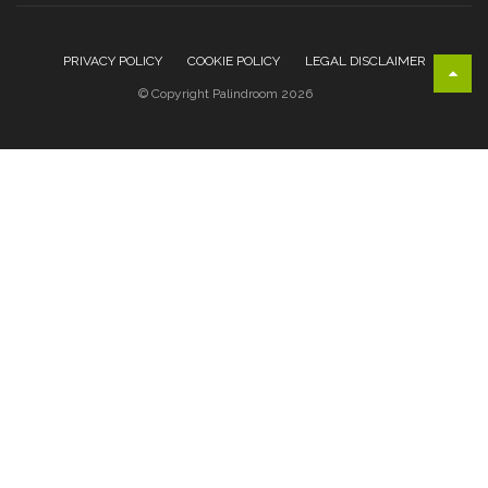
PRIVACY POLICY
COOKIE POLICY
LEGAL DISCLAIMER
© Copyright Palindroom 2026