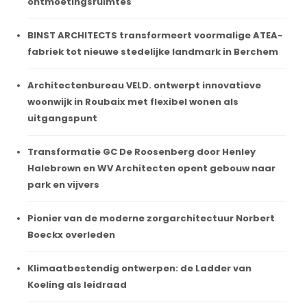
ontmoetingsruimtes
BINST ARCHITECTS transformeert voormalige ATEA-
fabriek tot nieuwe stedelijke landmark in Berchem
Architectenbureau VELD. ontwerpt innovatieve
woonwijk in Roubaix met flexibel wonen als
uitgangspunt
Transformatie GC De Roosenberg door Henley
Halebrown en WV Architecten opent gebouw naar
park en vijvers
Pionier van de moderne zorgarchitectuur Norbert
Boeckx overleden
Klimaatbestendig ontwerpen: de Ladder van
Koeling als leidraad