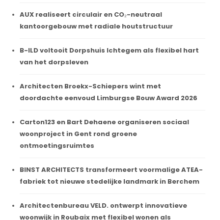
AUX realiseert circulair en CO₂-neutraal
kantoorgebouw met radiale houtstructuur
B-ILD voltooit Dorpshuis Ichtegem als flexibel hart
van het dorpsleven
Architecten Broekx-Schiepers wint met
doordachte eenvoud Limburgse Bouw Award 2026
Carton123 en Bart Dehaene organiseren sociaal
woonproject in Gent rond groene
ontmoetingsruimtes
BINST ARCHITECTS transformeert voormalige ATEA-
fabriek tot nieuwe stedelijke landmark in Berchem
Architectenbureau VELD. ontwerpt innovatieve
woonwijk in Roubaix met flexibel wonen als