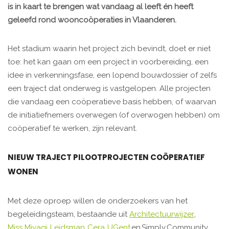
is in kaart te brengen wat vandaag al leeft én heeft
geleefd rond wooncoöperaties in Vlaanderen.
Het stadium waarin het project zich bevindt, doet er niet
toe: het kan gaan om een project in voorbereiding, een
idee in verkenningsfase, een lopend bouwdossier of zelfs
een traject dat onderweg is vastgelopen. Alle projecten
die vandaag een coöperatieve basis hebben, of waarvan
de initiatiefnemers overwegen (of overwogen hebben) om
coöperatief te werken, zijn relevant.
NIEUW TRAJECT PILOOTPROJECTEN COÖPERATIEF
WONEN
Met deze oproep willen de onderzoekers van het
begeleidingsteam, bestaande uit
Architectuurwijzer
,
Miss Miyagi
,
Leidsman
,
Cera
,
UGent
en Simply Community,