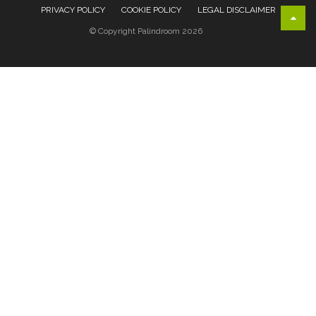
PRIVACY POLICY
COOKIE POLICY
LEGAL DISCLAIMER
© Copyright Palindroom 2026