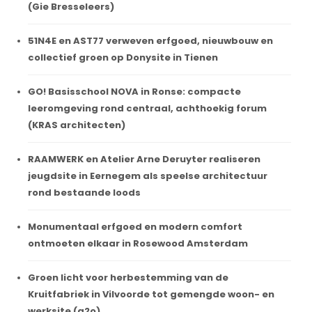
(Gie Bresseleers)
51N4E en AST77 verweven erfgoed, nieuwbouw en
collectief groen op Donysite in Tienen
GO! Basisschool NOVA in Ronse: compacte
leeromgeving rond centraal, achthoekig forum
(KRAS architecten)
RAAMWERK en Atelier Arne Deruyter realiseren
jeugdsite in Eernegem als speelse architectuur
rond bestaande loods
Monumentaal erfgoed en modern comfort
ontmoeten elkaar in Rosewood Amsterdam
Groen licht voor herbestemming van de
Kruitfabriek in Vilvoorde tot gemengde woon- en
werksite (a2o)