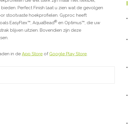
profielen die wel sterk zijn maar niet flexibel,
ieden. Perfect Finish laat u zien wat de gevolgen
oor stootvaste hoekprofielen. Gyproc heeft
®
 zoals EasyFlex™, AquaBead
en Optimus™, die uw
ak blijven uitzien. Bovendien zijn deze
tsen.
oaden in de
App Store
of
Google Play Store
.