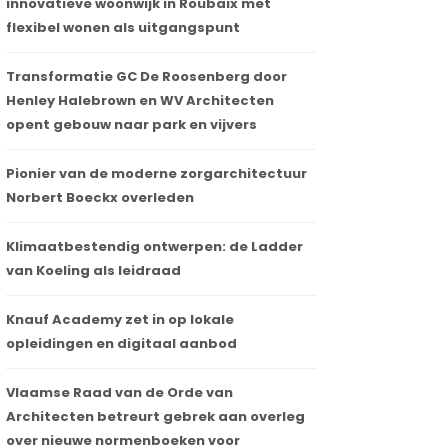
innovatieve woonwijk in Roubaix met
flexibel wonen als uitgangspunt
Transformatie GC De Roosenberg door
Henley Halebrown en WV Architecten
opent gebouw naar park en vijvers
Pionier van de moderne zorgarchitectuur
Norbert Boeckx overleden
Klimaatbestendig ontwerpen: de Ladder
van Koeling als leidraad
Knauf Academy zet in op lokale
opleidingen en digitaal aanbod
Vlaamse Raad van de Orde van
Architecten betreurt gebrek aan overleg
over nieuwe normenboeken voor