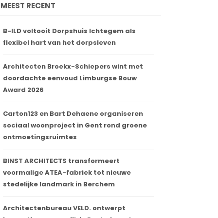
MEEST RECENT
B-ILD voltooit Dorpshuis Ichtegem als
flexibel hart van het dorpsleven
Architecten Broekx-Schiepers wint met
doordachte eenvoud Limburgse Bouw
Award 2026
Carton123 en Bart Dehaene organiseren
sociaal woonproject in Gent rond groene
ontmoetingsruimtes
BINST ARCHITECTS transformeert
voormalige ATEA-fabriek tot nieuwe
stedelijke landmark in Berchem
Architectenbureau VELD. ontwerpt