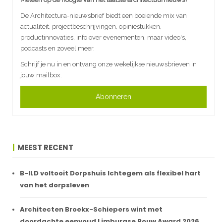
De Architectura-nieuwsbrief biedt een boeiende mix van
actualiteit, projectbeschrijvingen, opiniestukken,
productinnovaties, info over evenementen, maar video's,
podcasts en zoveel meer.
Schrijf je nu in en ontvang onze wekelijkse nieuwsbrieven in
jouw mailbox.
Abonneren
MEEST RECENT
B-ILD voltooit Dorpshuis Ichtegem als flexibel hart
van het dorpsleven
Architecten Broekx-Schiepers wint met
doordachte eenvoud Limburgse Bouw Award 2026