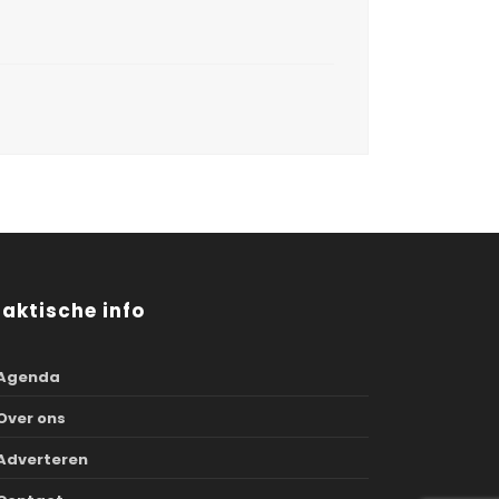
raktische info
Agenda
Over ons
Adverteren