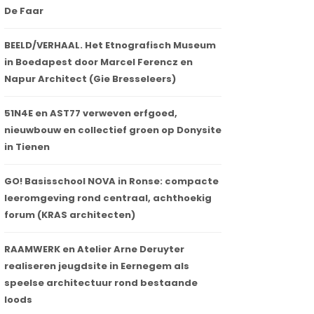
De Faar
BEELD/VERHAAL. Het Etnografisch Museum
in Boedapest door Marcel Ferencz en
Napur Architect (Gie Bresseleers)
51N4E en AST77 verweven erfgoed,
nieuwbouw en collectief groen op Donysite
in Tienen
GO! Basisschool NOVA in Ronse: compacte
leeromgeving rond centraal, achthoekig
forum (KRAS architecten)
RAAMWERK en Atelier Arne Deruyter
realiseren jeugdsite in Eernegem als
speelse architectuur rond bestaande
loods