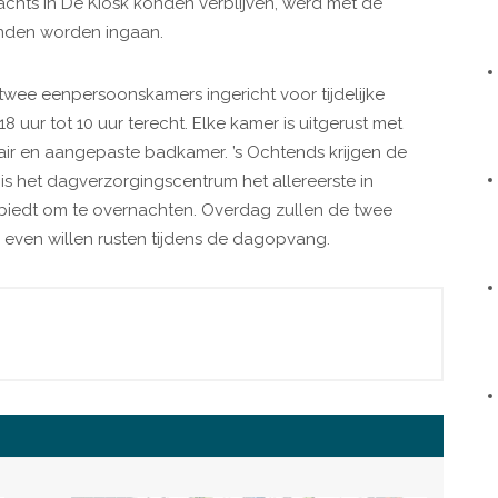
chts in De Kiosk konden verblijven, werd met de
onden worden ingaan.
o twee eenpersoonskamers ingericht voor tijdelijke
uur tot 10 uur terecht. Elke kamer is uitgerust met
air en aangepaste badkamer. ’s Ochtends krijgen de
s het dagverzorgingscentrum het allereerste in
biedt om te overnachten. Overdag zullen de twee
 even willen rusten tijdens de dagopvang.