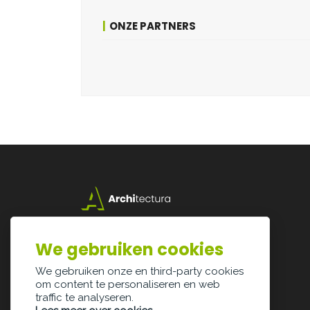
ONZE PARTNERS
Lazarijstraat 168
3500 Hasselt
We gebruiken cookies
info@architectura.be
We gebruiken onze en third-party cookies
om content te personaliseren en web
traffic te analyseren.