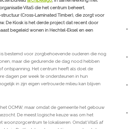
itectenbureau
archipelago
, in samenwerking met
organisatie VitaS die het centrum beheert.
structuur (Cross-Laminated Timber), die zorgt voor
uw. De Kiosk is het derde project dat recent door
aast begeleid wonen in Hechtel-Eksel en een
k is bestemd voor zorgbehoevende ouderen die nog
s wonen, maar die gedurende de dag nood hebben
of ontspanning. Het centrum heeft als doel de
re dagen per week te ondersteunen in hun
elijk in zijn eigen vertrouwde milieu kan blijven
 van het OCMW, maar omdat de gemeente het gebouw
gezocht. De meest logische keuze was om het
t woonzorgcentrum te lokaliseren. Omdat VitaS af