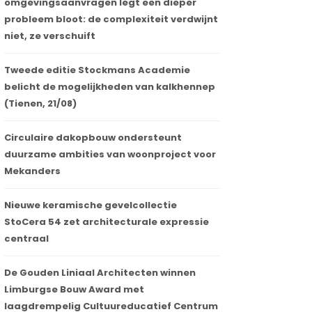
omgevingsaanvragen legt een dieper
probleem bloot: de complexiteit verdwijnt
niet, ze verschuift
Tweede editie Stockmans Academie
belicht de mogelijkheden van kalkhennep
(Tienen, 21/08)
Circulaire dakopbouw ondersteunt
duurzame ambities van woonproject voor
Mekanders
Nieuwe keramische gevelcollectie
StoCera 54 zet architecturale expressie
centraal
De Gouden Liniaal Architecten winnen
Limburgse Bouw Award met
laagdrempelig Cultuureducatief Centrum