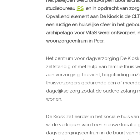
Het paviljoen werd ontworpen door arch
studiebureau
IRS
, en in opdracht van zorg
Opvallend element aan De Kiosk is de CLT-
een rustige en huiselijke sfeer in het gebo
archipelago voor VitaS werd ontworpen, n
woonzorgcentrum in Peer.
Het centrum voor dagverzorging De Kios
zelfstandig of met hulp van familie thui
aan verzorging, toezicht, begeleiding en/
thuisverzorgers gedurende één of meerde
dagelijkse zorg zodat de oudere zolang mog
wonen.
De Kiosk zat eerder in het sociale huis
wilde verkopen werd een nieuwe locatie 
dagverzorgingscentrum in de buurt van he