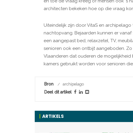
en toe de vraag kreeg of mensen ook ‘s na
architecten bekeken hoe op die vraag k
Uiteindelijk zijn door VitaS en archipelag
nachtopvang. Bejaarden kunnen er vanaf 18 
een aangepast bed, relaxzetel, TV, meubil
senioren ook een ontbijt aangeboden. Zo i
Vlaanderen dat ouderen de mogelijkheid 
kamers gebruikt worden voor senioren die
Bron
archipelago
Deel dit artikel
ARTIKELS