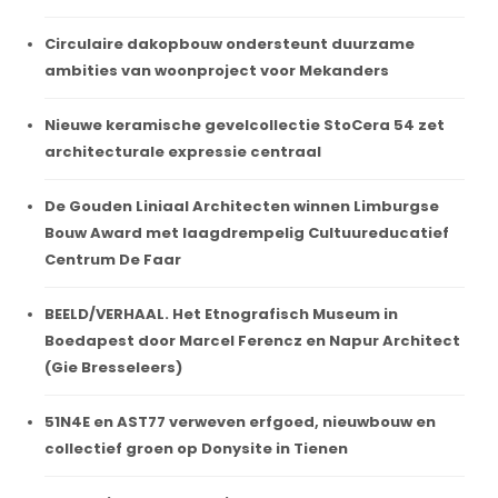
Circulaire dakopbouw ondersteunt duurzame
ambities van woonproject voor Mekanders
Nieuwe keramische gevelcollectie StoCera 54 zet
architecturale expressie centraal
De Gouden Liniaal Architecten winnen Limburgse
Bouw Award met laagdrempelig Cultuureducatief
Centrum De Faar
BEELD/VERHAAL. Het Etnografisch Museum in
Boedapest door Marcel Ferencz en Napur Architect
(Gie Bresseleers)
51N4E en AST77 verweven erfgoed, nieuwbouw en
collectief groen op Donysite in Tienen