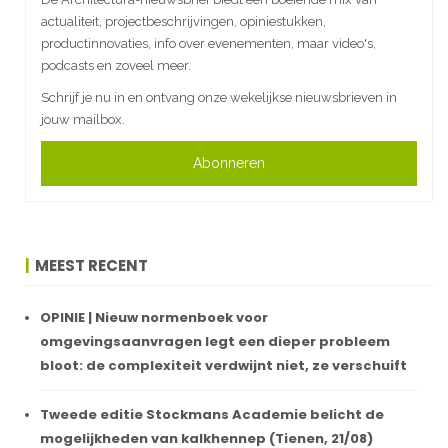
actualiteit, projectbeschrijvingen, opiniestukken,
productinnovaties, info over evenementen, maar video's,
podcasts en zoveel meer.
Schrijf je nu in en ontvang onze wekelijkse nieuwsbrieven in
jouw mailbox.
Abonneren
MEEST RECENT
OPINIE | Nieuw normenboek voor
omgevingsaanvragen legt een dieper probleem
bloot: de complexiteit verdwijnt niet, ze verschuift
Tweede editie Stockmans Academie belicht de
mogelijkheden van kalkhennep (Tienen, 21/08)