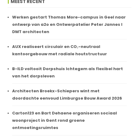
MEEST RECENT
Werken gestart Thomas More-campus in Geel naar
ontwerp van a2o en Ontwerpatelier Peter Jannes I
DMT architecten
AUX realiseert circulair en CO₂-neutraal
kantoorgebouw met radiale houtstructuur
B-ILD voltooit Dorpshuis Ichtegem als flexibel hart
van het dorpsleven
Architecten Broekx-Schiepers wint met
doordachte eenvoud Limburgse Bouw Award 2026
Carton123 en Bart Dehaene organiseren sociaal
woonproject in Gent rond groene
ontmoetingsruimtes