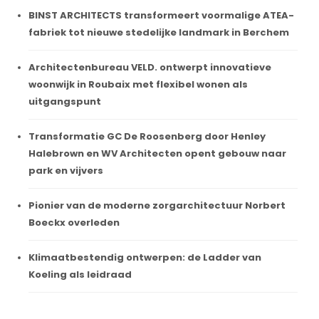
BINST ARCHITECTS transformeert voormalige ATEA-
fabriek tot nieuwe stedelijke landmark in Berchem
Architectenbureau VELD. ontwerpt innovatieve
woonwijk in Roubaix met flexibel wonen als
uitgangspunt
Transformatie GC De Roosenberg door Henley
Halebrown en WV Architecten opent gebouw naar
park en vijvers
Pionier van de moderne zorgarchitectuur Norbert
Boeckx overleden
Klimaatbestendig ontwerpen: de Ladder van
Koeling als leidraad