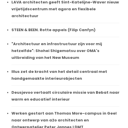
LAVA architecten geeft Sint-Katelijne-Waver nieuw
vrijetijdscentrum met agora en flexibele
architectuur
STEEN & BEEN. Rotte appels (Filip Canfyn)
"Architectuur en infrastructuur zijn voor mij
hetzelfde": Shohei Shigematsu over OMA's
uitbreiding van het New Museum
Illus zet de kracht van het detail centraal met
handgemaakte interieurobjecten
Deusjevoo vertaalt circulaire missie van Bebat naar
warm en educatief interieur
Werken gestart aan Thomas More-campus in Geel
naar ontwerp van a2o architecten en
Ontwerpatelier Peter Jannes I DMT