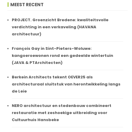
MEEST RECENT
PROJECT. Groenzicht Bredene: kwaliteitsvolle
verdichting in een verkaveling (HAVANA
architectuur)
François Gay in Sint-Pieters-Woluwe:
kangoeroewonen rond een gedeelde wintertuin
(JAVA & PTArchitecten)
Berkein Architects tekent OEVER25 als
architecturaal sluitstuk van herontwikkeling langs
de Leie
NERO architectuur en stedenbouw combineert
restauratie met zeshoekige uitbreiding voor
Cultuurhuis Hansbeke