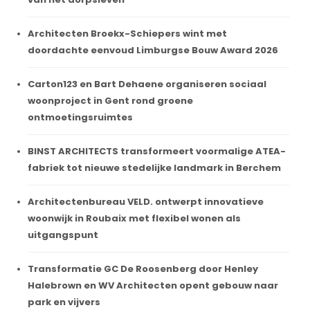
Architecten Broekx-Schiepers wint met
doordachte eenvoud Limburgse Bouw Award 2026
Carton123 en Bart Dehaene organiseren sociaal
woonproject in Gent rond groene
ontmoetingsruimtes
BINST ARCHITECTS transformeert voormalige ATEA-
fabriek tot nieuwe stedelijke landmark in Berchem
Architectenbureau VELD. ontwerpt innovatieve
woonwijk in Roubaix met flexibel wonen als
uitgangspunt
Transformatie GC De Roosenberg door Henley
Halebrown en WV Architecten opent gebouw naar
park en vijvers