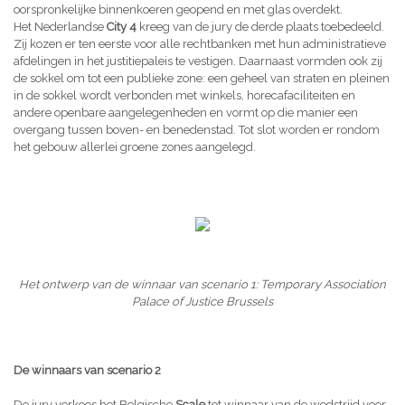
oorspronkelijke binnenkoeren geopend en met glas overdekt.
Het Nederlandse
City 4
kreeg van de jury de derde plaats toebedeeld.
Zij kozen er ten eerste voor alle rechtbanken met hun administratieve
afdelingen in het justitiepaleis te vestigen. Daarnaast vormden ook zij
de sokkel om tot een publieke zone: een geheel van straten en pleinen
in de sokkel wordt verbonden met winkels, horecafaciliteiten en
andere openbare aangelegenheden en vormt op die manier een
overgang tussen boven- en benedenstad. Tot slot worden er rondom
het gebouw allerlei groene zones aangelegd.
Het ontwerp van de winnaar van scenario 1: Temporary Association
Palace of Justice Brussels
De winnaars van scenario 2
De jury verkoos het Belgische
Scale
tot winnaar van de wedstrijd voor