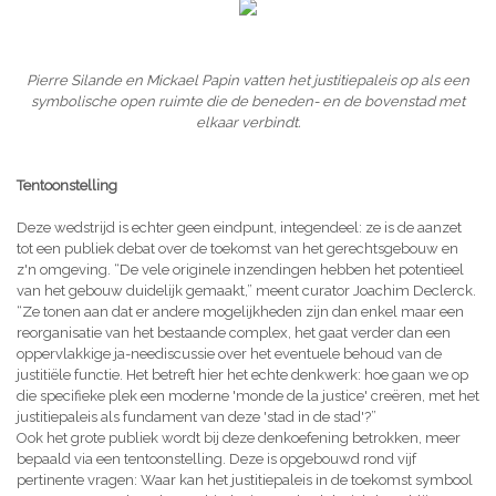
Pierre Silande en Mickael Papin vatten het justitiepaleis op als een
symbolische open ruimte die de beneden- en de bovenstad met
elkaar verbindt.
Tentoonstelling
Deze wedstrijd is echter geen eindpunt, integendeel: ze is de aanzet
tot een publiek debat over de toekomst van het gerechtsgebouw en
z'n omgeving. “De vele originele inzendingen hebben het potentieel
van het gebouw duidelijk gemaakt,” meent curator Joachim Declerck.
“Ze tonen aan dat er andere mogelijkheden zijn dan enkel maar een
reorganisatie van het bestaande complex, het gaat verder dan een
oppervlakkige ja-neediscussie over het eventuele behoud van de
justitiële functie. Het betreft hier het echte denkwerk: hoe gaan we op
die specifieke plek een moderne 'monde de la justice' creëren, met het
justitiepaleis als fundament van deze 'stad in de stad'?”
Ook het grote publiek wordt bij deze denkoefening betrokken, meer
bepaald via een tentoonstelling. Deze is opgebouwd rond vijf
pertinente vragen: Waar kan het justitiepaleis in de toekomst symbool