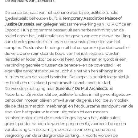
De winnaars van scenario 1
De eerste laureaat van het scenario waarbij de justitiële functie
(gedeeltelijk) behouden blijft, is
Temporary Association Palace of
Justice Brussels
, een gelegenheidssamenwerking van T.O.P. Office en
Expo68. Hun programma bestaat uit een herbestemming van de
sokkel onder het justitiepaleis en het geven van een nieuwe invulling
aan de vele gewelfde ruimtes in de bovenste gedeelten van het
complex. De straatverbindingen uit het oorspronkelijke stadsweefsel,
die verdwenen zijn door de bouw van het justitiepaleis, worden
hersteld en lopen door de sokkel heen. Op die manier wordt er een
verbinding gecreëerd tussen de beneden- en de bovenstad. Het
eigenlijke gerechtsgebouw zal zich als het van hen afhangt in de
ruimtes boven de sokkel bevinden. De koepel is publiek toegankelijk
en biedt een uitstekend panoramisch uitzicht over de stad.
De tweede plaats ging naar
Surentu / De Mul Architects
uit
Nederland. Zij vinden dat de justitiële functies in het gerechtsgebouw
behouden moeten blijven omwille van de genius loci (de symboliek
die de plaats met zich meebrengt) en het duurzame standpunt van de
stad. Om het opnieuw te doen uitgroeien tot een modern
rechtscomplex, dient de directe omgeving van het justitiepaleis
grondig onder handen te worden genomen (bijvoorbeeld door een
verplaatsing van de tramlijn, de creatie van een groene zone,
vergroting van de ondergrondse parking,...). Voorts worden de