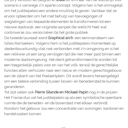
scenario 2 vanwege z'n aparte concept. Volgens hen is het onmogelijk
om het justitiepaleis een andere invulling te geven. Vandaar dat ze
ervoor opteerden om het met behulp van toevoegingen of
weglatingen van bepaalde elementen te transformeren tot een
nieuwe stadswijk, een originele aanpak die wellicht heel wat
controverse zou veroorzaken bij het grote publiek.
De tweede laureaat werd
Graphical arch
, een eenmansteam van
Gilles Ramaekers. Volgens hem is het justitiepaleis momenteel op
stedenbouwkundig vlak niet verbonden met z'n omgeving en is het
een relikwie uit een lang vervlogen tijd die niet meer past binnen een
moderne stadsomgeving. Het dient getransformeerd te worden tot
een toegankelijk paleis voor en van het volk, terwijl de gerechtelijke
functies allen verhuizen naar een nieuw en modern gerechtsgebouw
aan de zijkant van het Poelaertplein. Dit wordt tevens heraangelegd
om een betere verbinding tussen boven- en benedenstad te kunnen
garanderen.
Tot slot vielen ook
Pierre Silande en Mickael Papin
nog in de prijzen.
Het Franse duo vat het justitiepaleis op als een symbolische openbare
ruimte die de beneden- en de bovenstad met elkaar verbindt.
Rondom het gebouw zou een concentratie van woningen, kantoren en
handelszaken komen.