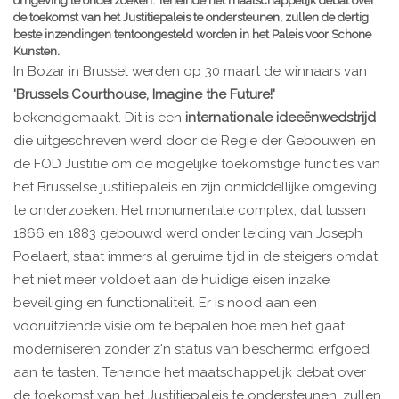
omgeving te onderzoeken. Teneinde het maatschappelijk debat over
de toekomst van het Justitiepaleis te ondersteunen, zullen de dertig
beste inzendingen tentoongesteld worden in het Paleis voor Schone
Kunsten.
In Bozar in Brussel werden op 30 maart de winnaars van
'Brussels Courthouse, Imagine the Future!'
bekendgemaakt. Dit is een
internationale ideeënwedstrijd
die uitgeschreven werd door de Regie der Gebouwen en
de FOD Justitie om de mogelijke toekomstige functies van
het Brusselse justitiepaleis en zijn onmiddellijke omgeving
te onderzoeken. Het monumentale complex, dat tussen
1866 en 1883 gebouwd werd onder leiding van Joseph
Poelaert, staat immers al geruime tijd in de steigers omdat
het niet meer voldoet aan de huidige eisen inzake
beveiliging en functionaliteit. Er is nood aan een
vooruitziende visie om te bepalen hoe men het gaat
moderniseren zonder z'n status van beschermd erfgoed
aan te tasten. Teneinde het maatschappelijk debat over
de toekomst van het Justitiepaleis te ondersteunen, zullen