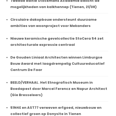
Tweede editie Stockmans Academie belicht de
mogelijkheden van kalkhennep (Tienen, 21/08)
Circulaire dakopbouw ondersteunt duurzame
ambities van woonproject voor Mekanders
Nieuwe keramische gevelcollectie StoCera 54 zet
architecturale expressie centraal
De Gouden Liniaal Architecten winnen Limburgse
Bouw Award met laagdrempelig Cultuureducatief
Centrum De Faar
BEELD/VERHAAL. Het Etnografisch Museum in
Boedapest door Marcel Ferencz en Napur Architect
(Gie Bresseleers)
51N4E en AST77 verweven erfgoed, nieuwbouw en
collectief groen op Donysite in Tienen