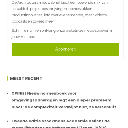
De Architectura-nieuwsbrief biedt een boeiende mix van
actualiteit, projectbeschrijvingen, opiniestukken,
productinnovaties, info over evenementen, maar video's,
podcasts en zoveel meer.
Schrijf je nu in en ontvang onze wekelijkse nieuwsbrieven in
jouw mailbox.
Abonneren
MEEST RECENT
OPINIE | Nieuw normenboek voor
omgevingsaanvragen legt een dieper probleem
bloot: de complexiteit verdwijnt niet, ze verschuift
Tweede editie Stockmans Academie belicht de
mogelijkheden van kalkhennep (Tienen, 21/08)