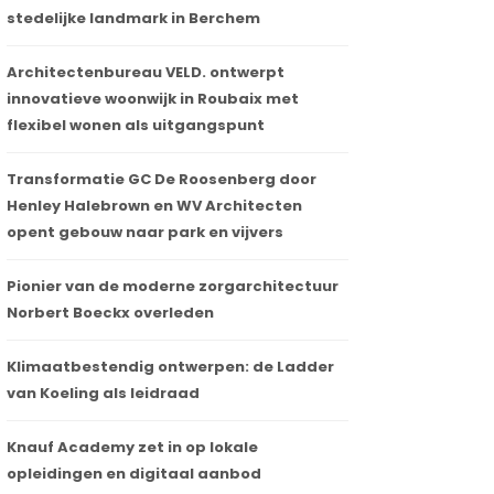
stedelijke landmark in Berchem
Architectenbureau VELD. ontwerpt
innovatieve woonwijk in Roubaix met
flexibel wonen als uitgangspunt
Transformatie GC De Roosenberg door
Henley Halebrown en WV Architecten
opent gebouw naar park en vijvers
Pionier van de moderne zorgarchitectuur
Norbert Boeckx overleden
Klimaatbestendig ontwerpen: de Ladder
van Koeling als leidraad
Knauf Academy zet in op lokale
opleidingen en digitaal aanbod