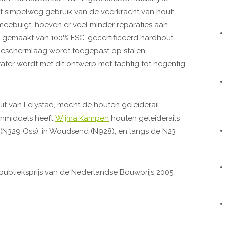
kt simpelweg gebruik van de veerkracht van hout:
 meebuigt, hoeven er veel minder reparaties aan
d gemaakt van 100% FSC-gecertificeerd hardhout.
s beschermlaag wordt toegepast op stalen
ater wordt met dit ontwerp met tachtig tot negentig
cuit van Lelystad, mocht de houten geleiderail
Inmiddels heeft
Wijma Kampen
houten geleiderails
(N329 Oss), in Woudsend (N928), en langs de N23
ublieksprijs van de Nederlandse Bouwprijs 2005.