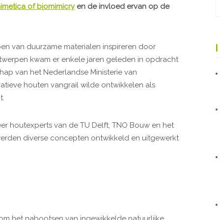
imetica of biomimicry
en de invloed ervan op de
rpen van duurzame materialen inspireren door
ntwerpen kwam er enkele jaren geleden in opdracht
chap van het Nederlandse Ministerie van
vatieve houten vangrail wilde ontwikkelen als
t.
meer houtexperts van de TU Delft, TNO Bouw en het
werden diverse concepten ontwikkeld en uitgewerkt
an om het nabootsen van ingewikkelde natuurlijke