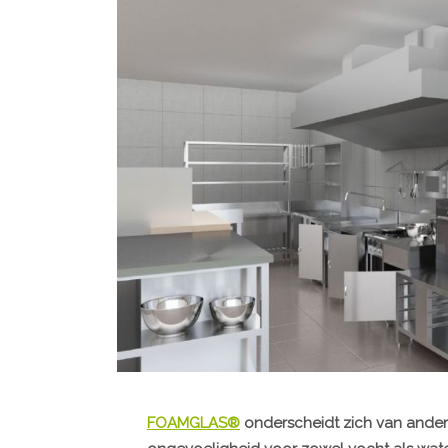
FOAMGLAS®
onderscheidt zich van andere