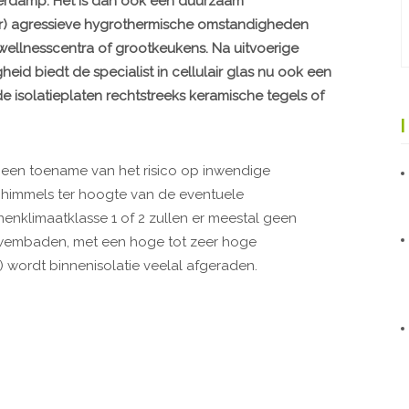
erdamp. Het is dan ook een duurzaam
zeer) agressieve hygrothermische omstandigheden
ellnesscentra of grootkeukens. Na uitvoerige
id biedt de specialist in cellulair glas nu ook een
 isolatieplaten rechtstreeks keramische tegels of
t een toename van het risico op inwendige
chimmels ter hoogte van de eventuele
nklimaatklasse 1 of 2 zullen er meestal geen
zwembaden, met een hoge tot zeer hoge
 wordt binnenisolatie veelal afgeraden.