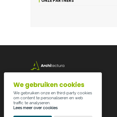
ONZE PARTNERS
Lazarijstraat 168
3500 Hasselt
We gebruiken cookies
info@architectura.be
We gebruiken onze en third-party cookies
om content te personaliseren en web
traffic te analyseren.
Lees meer over cookies