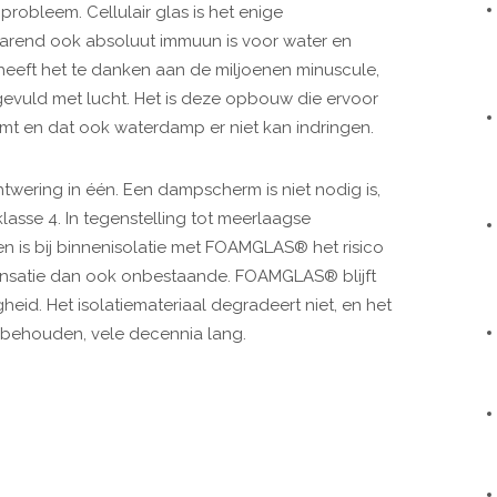
obleem. Cellulair glas is het enige
parend ook absoluut immuun is voor water en
eft het te danken aan de miljoenen minuscule,
 gevuld met lucht. Het is deze opbouw die ervoor
 en dat ook waterdamp er niet kan indringen.
wering in één. Een dampscherm is niet nodig is,
lasse 4. In tegenstelling tot meerlaagse
 is bij binnenisolatie met FOAMGLAS® het risico
satie dan ook onbestaande. FOAMGLAS® blijft
gheid. Het isolatiemateriaal degradeert niet, en het
en behouden, vele decennia lang.