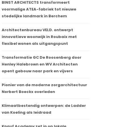
BINST ARCHITECTS transformeert
voormalige ATEA-fabriek tot nieuwe
stedelijke landmark in Berchem
Architectenbureau VELD. ontwerpt
innovatieve woonwijk in Roubaix met
flexibel wonen als uitgangspunt
Transformatie GC De Roosenberg door
Henley Halebrown en WV Architecten
opent gebouw naar park en vijvers
Pionier van de moderne zorgarchitectuur
Norbert Boeckx overleden
Klimaatbestendig ontwerpen: de Ladder
van Koeling als leidraad
Knauf Academy zet in op lokale