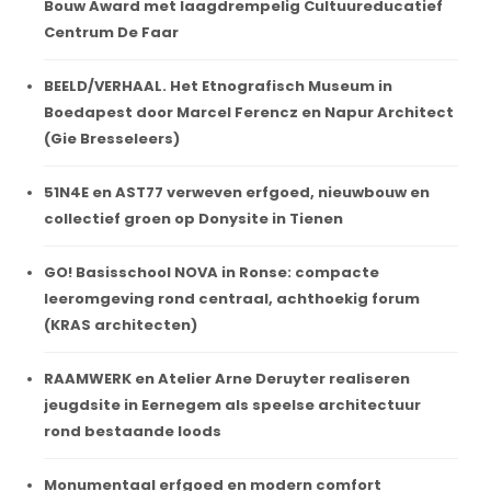
Bouw Award met laagdrempelig Cultuureducatief
Centrum De Faar
BEELD/VERHAAL. Het Etnografisch Museum in
Boedapest door Marcel Ferencz en Napur Architect
(Gie Bresseleers)
51N4E en AST77 verweven erfgoed, nieuwbouw en
collectief groen op Donysite in Tienen
GO! Basisschool NOVA in Ronse: compacte
leeromgeving rond centraal, achthoekig forum
(KRAS architecten)
RAAMWERK en Atelier Arne Deruyter realiseren
jeugdsite in Eernegem als speelse architectuur
rond bestaande loods
Monumentaal erfgoed en modern comfort