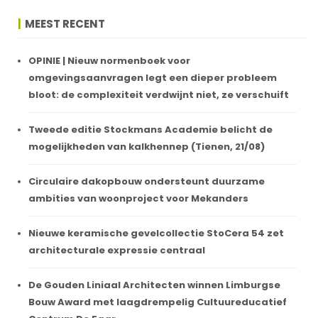
MEEST RECENT
OPINIE | Nieuw normenboek voor
omgevingsaanvragen legt een dieper probleem
bloot: de complexiteit verdwijnt niet, ze verschuift
Tweede editie Stockmans Academie belicht de
mogelijkheden van kalkhennep (Tienen, 21/08)
Circulaire dakopbouw ondersteunt duurzame
ambities van woonproject voor Mekanders
Nieuwe keramische gevelcollectie StoCera 54 zet
architecturale expressie centraal
De Gouden Liniaal Architecten winnen Limburgse
Bouw Award met laagdrempelig Cultuureducatief