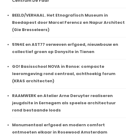
Centrum De Faar
BEELD/VERHAAL. Het Etnografisch Museum in
Boedapest door Marcel Ferencz en Napur Architect
(Gie Bresseleers)
51N4E en AST77 verweven erfgoed, nieuwbouw en
collectief groen op Donysite in Tienen
GO! Basisschool NOVA in Ronse: compacte
leeromgeving rond centraal, achthoekig forum
(KRAS architecten)
RAAMWERK en Atelier Arne Deruyter realiseren
jeugdsite in Eernegem als speelse architectuur
rond bestaande loods
Monumentaal erfgoed en modern comfort
ontmoeten elkaar in Rosewood Amsterdam