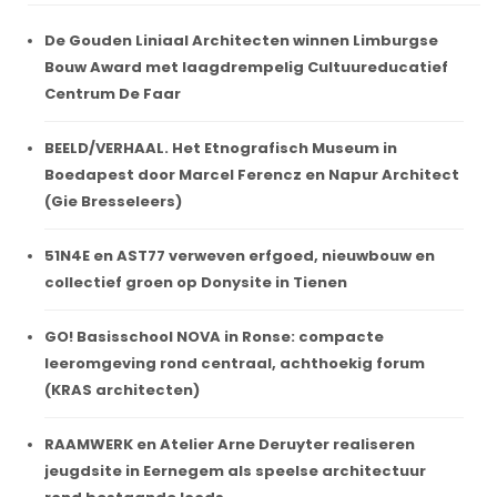
De Gouden Liniaal Architecten winnen Limburgse
Bouw Award met laagdrempelig Cultuureducatief
Centrum De Faar
BEELD/VERHAAL. Het Etnografisch Museum in
Boedapest door Marcel Ferencz en Napur Architect
(Gie Bresseleers)
51N4E en AST77 verweven erfgoed, nieuwbouw en
collectief groen op Donysite in Tienen
GO! Basisschool NOVA in Ronse: compacte
leeromgeving rond centraal, achthoekig forum
(KRAS architecten)
RAAMWERK en Atelier Arne Deruyter realiseren
jeugdsite in Eernegem als speelse architectuur