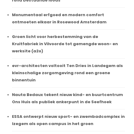
rond bestaande loods
Monumentaal erfgoed en modern comfort
ontmoeten elkaar in Rosewood Amsterdam
Groen licht voor herbestemming van de
Kruitfabriek in Vilvoorde tot gemengde woon- en
werksite (a2o)
evr-architecten voltooit Ten Dries in Landegem als
kleinschalige zorgomgeving rond een groene
binnentuin
Nauta Bedaux tekent nieuw kind- en buurtcentrum
Ons Huis als publiek ankerpunt in de Seefhoek
ESSA ontwerpt nieuw sport- en zwembadcomplex in
Izegem als open campus in het groen