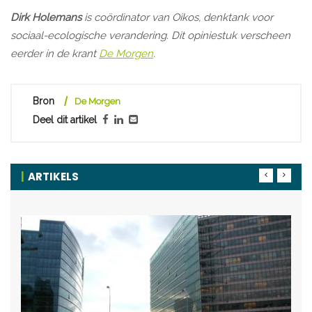
Dirk Holemans
is coördinator van Oikos, denktank voor
sociaal-ecologische verandering. Dit opiniestuk verscheen
eerder in de krant
De Morgen
.
Bron
De Morgen
Deel dit artikel
ARTIKELS