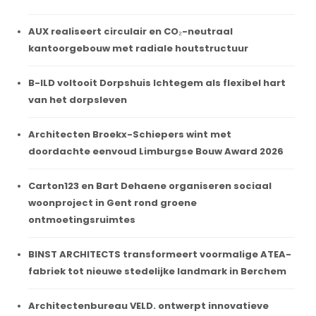
AUX realiseert circulair en CO₂-neutraal
kantoorgebouw met radiale houtstructuur
B-ILD voltooit Dorpshuis Ichtegem als flexibel hart
van het dorpsleven
Architecten Broekx-Schiepers wint met
doordachte eenvoud Limburgse Bouw Award 2026
Carton123 en Bart Dehaene organiseren sociaal
woonproject in Gent rond groene
ontmoetingsruimtes
BINST ARCHITECTS transformeert voormalige ATEA-
fabriek tot nieuwe stedelijke landmark in Berchem
Architectenbureau VELD. ontwerpt innovatieve