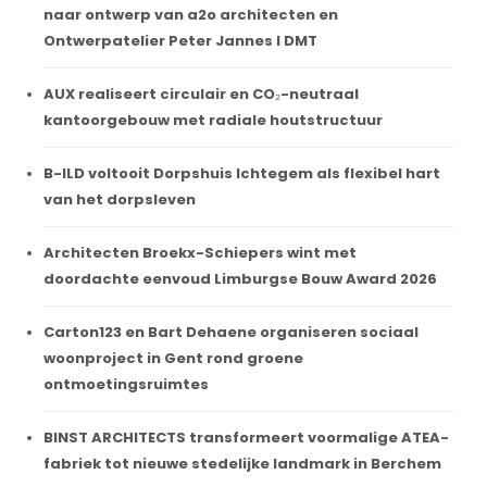
naar ontwerp van a2o architecten en
Ontwerpatelier Peter Jannes I DMT
AUX realiseert circulair en CO₂-neutraal
kantoorgebouw met radiale houtstructuur
B-ILD voltooit Dorpshuis Ichtegem als flexibel hart
van het dorpsleven
Architecten Broekx-Schiepers wint met
doordachte eenvoud Limburgse Bouw Award 2026
Carton123 en Bart Dehaene organiseren sociaal
woonproject in Gent rond groene
ontmoetingsruimtes
BINST ARCHITECTS transformeert voormalige ATEA-
fabriek tot nieuwe stedelijke landmark in Berchem