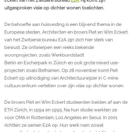
Eckert van het Zwitsere Bureau
E2A
. Hij komt zijn
uitgesproken visie op dichter wonen toelichten.
De behoefte aan huisvesting is een blijvend thema in de
Europese steden. Architecten en broers Piet en Wim Eckert
van het Zwitserse bureau E2A zijn zich hier sterk van
bewust. Ze ontwierpen een reeks bekende
woonprojecten, zoals Werkbundstadt
Berlin en Escherpark in Zürich en ook grote mixed use-
projecten zoals Bethanien. Op 28 november komt Piet
Eckert op uitnodiging van Architectuurwijzer in C-mine
cultuurcentrum vertellen over zijn visie op dichter wonen.
De broers Piet en Wim Eckert studeerden beiden af ​​aan de
ETH Zürich, in 1994 en 1995. Na hun studie werkten ze
voor OMA in Rotterdam, Los Angeles en Seoul. In 2001
richtten ze samen E2A op. Hun werk nam zowel