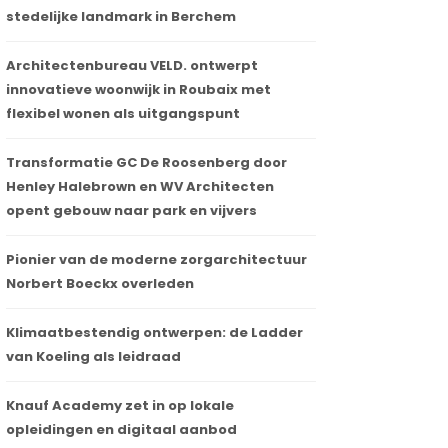
stedelijke landmark in Berchem
Architectenbureau VELD. ontwerpt
innovatieve woonwijk in Roubaix met
flexibel wonen als uitgangspunt
Transformatie GC De Roosenberg door
Henley Halebrown en WV Architecten
opent gebouw naar park en vijvers
Pionier van de moderne zorgarchitectuur
Norbert Boeckx overleden
Klimaatbestendig ontwerpen: de Ladder
van Koeling als leidraad
Knauf Academy zet in op lokale
opleidingen en digitaal aanbod