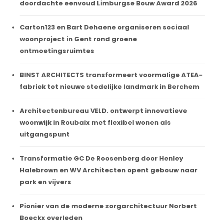
doordachte eenvoud Limburgse Bouw Award 2026
Carton123 en Bart Dehaene organiseren sociaal
woonproject in Gent rond groene
ontmoetingsruimtes
BINST ARCHITECTS transformeert voormalige ATEA-
fabriek tot nieuwe stedelijke landmark in Berchem
Architectenbureau VELD. ontwerpt innovatieve
woonwijk in Roubaix met flexibel wonen als
uitgangspunt
Transformatie GC De Roosenberg door Henley
Halebrown en WV Architecten opent gebouw naar
park en vijvers
Pionier van de moderne zorgarchitectuur Norbert
Boeckx overleden