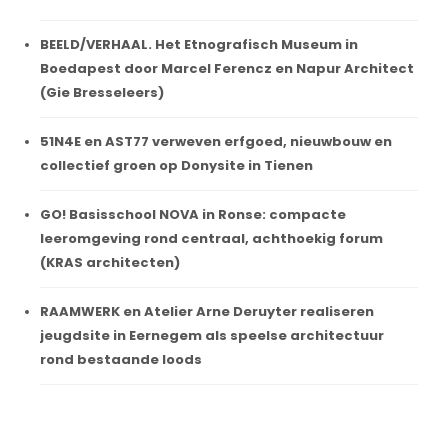
BEELD/VERHAAL. Het Etnografisch Museum in
Boedapest door Marcel Ferencz en Napur Architect
(Gie Bresseleers)
51N4E en AST77 verweven erfgoed, nieuwbouw en
collectief groen op Donysite in Tienen
GO! Basisschool NOVA in Ronse: compacte
leeromgeving rond centraal, achthoekig forum
(KRAS architecten)
RAAMWERK en Atelier Arne Deruyter realiseren
jeugdsite in Eernegem als speelse architectuur
rond bestaande loods